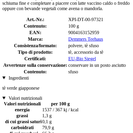
schiuma fine e completare a piacere con latte vaccino caldo o freddo
oppure con bevande vegetali come avena o mandorla.
Art.-Nr.:
XPI-DT-00-97321
Contenuto:
100 g
EAN:
9004163152959
Marca:
Demmers Teehaus
Consistenza/formato:
polvere, tè sfuso
Tipo di prodotto:
tè, accessorio da tè
Certificati:
EU-Bio Siegel
Avvertenze sulla conservazione:
conservare in un posto asciutto
Contenuto:
sfuso
Ingredienti
tè verde giapponese
Valori nutrizionali
Valori nutrizionali
per 100 g
energia
1537 / 367 kj / kcal
grassi
1,3 g
di cui grassi saturi
0,1 g
carboidrati
79,9 g