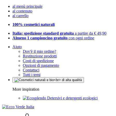
al menù principale
al contenuto
al carrello
100% cosmetici naturali
Italia: spedizione standard gratuita
a partire da € 49,90
Almeno 1 campioncino gratuito
con ogni ordine
Aiuto
Dov'è il mio ordine?
Restituzione prodotti
Costi di spedizione
Opzioni di pagamento
Contattaci
Tutti i temi
More inspiration
Detersivi e detergenti ecologici