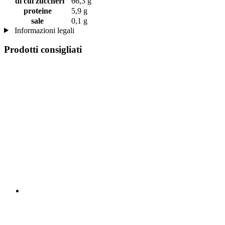
di cui zuccheri
66,3 g
proteine
5,9 g
sale
0,1 g
Informazioni legali
Prodotti consigliati