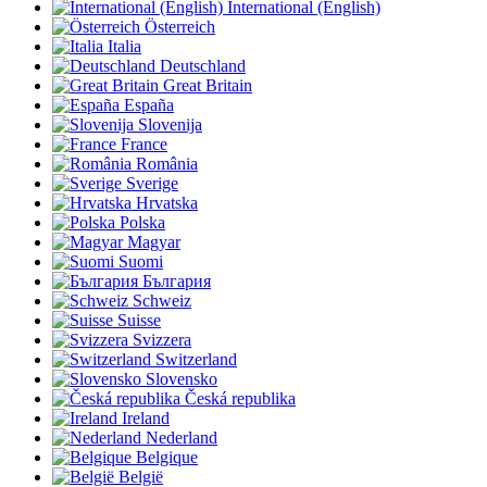
International (English)
Österreich
Italia
Deutschland
Great Britain
España
Slovenija
France
România
Sverige
Hrvatska
Polska
Magyar
Suomi
България
Schweiz
Suisse
Svizzera
Switzerland
Slovensko
Česká republika
Ireland
Nederland
Belgique
België