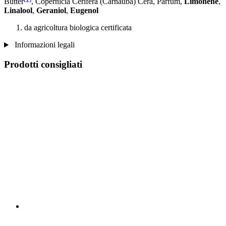
Butter
, Copernicia Cerifera (Carnauba) Cera, Parfum,
Limonene
,
Linalool
,
Geraniol
,
Eugenol
da agricoltura biologica certificata
Informazioni legali
Prodotti consigliati