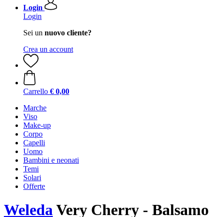
Login
Login
Sei un
nuovo cliente?
Crea un account
Carrello
€ 0,00
Marche
Viso
Make-up
Corpo
Capelli
Uomo
Bambini e neonati
Temi
Solari
Offerte
Weleda
Very Cherry - Balsamo