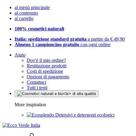
al menù principale
al contenuto
al carrello
100% cosmetici naturali
Italia: spedizione standard gratuita
a partire da € 49,90
Almeno 1 campioncino gratuito
con ogni ordine
Aiuto
Dov'è il mio ordine?
Restituzione prodotti
Costi di spedizione
Opzioni di pagamento
Contattaci
Tutti i temi
More inspiration
Detersivi e detergenti ecologici