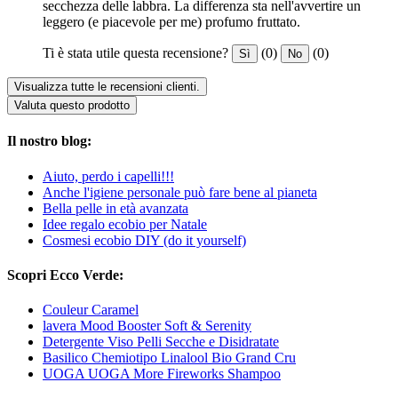
secchezza delle labbra. La differenza sta nell'avvertire un
leggero (e piacevole per me) profumo fruttato.
Ti è stata utile questa recensione?
(0)
(0)
Sì
No
Visualizza tutte le recensioni clienti.
Valuta questo prodotto
Il nostro blog:
Aiuto, perdo i capelli!!!
Anche l'igiene personale può fare bene al pianeta
Bella pelle in età avanzata
Idee regalo ecobio per Natale
Cosmesi ecobio DIY (do it yourself)
Scopri Ecco Verde:
Couleur Caramel
lavera Mood Booster Soft & Serenity
Detergente Viso Pelli Secche e Disidratate
Basilico Chemiotipo Linalool Bio Grand Cru
UOGA UOGA More Fireworks Shampoo