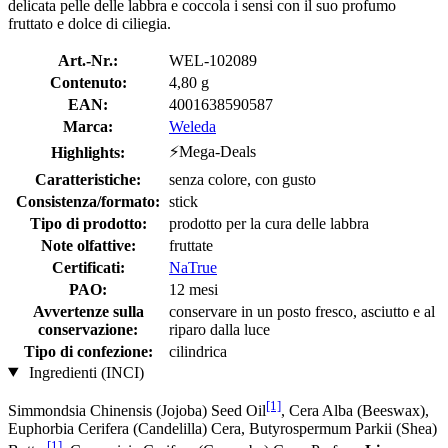
delicata pelle delle labbra e coccola i sensi con il suo profumo
fruttato e dolce di ciliegia.
Art.-Nr.:
WEL-102089
Contenuto:
4,80 g
EAN:
4001638590587
Marca:
Weleda
⚡Mega-Deals
Highlights:
Caratteristiche:
senza colore, con gusto
Consistenza/formato:
stick
Tipo di prodotto:
prodotto per la cura delle labbra
Note olfattive:
fruttate
Certificati:
NaTrue
PAO:
12 mesi
Avvertenze sulla
conservare in un posto fresco, asciutto e al
conservazione:
riparo dalla luce
Tipo di confezione:
cilindrica
Ingredienti (INCI)
[1]
Simmondsia Chinensis (Jojoba) Seed Oil
, Cera Alba (Beeswax),
Euphorbia Cerifera (Candelilla) Cera, Butyrospermum Parkii (Shea)
[1]