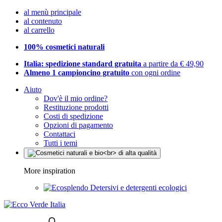
al menù principale
al contenuto
al carrello
100% cosmetici naturali
Italia: spedizione standard gratuita
a partire da € 49,90
Almeno 1 campioncino gratuito
con ogni ordine
Aiuto
Dov'è il mio ordine?
Restituzione prodotti
Costi di spedizione
Opzioni di pagamento
Contattaci
Tutti i temi
More inspiration
Detersivi e detergenti ecologici