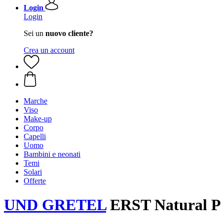
Login
Login
Sei un
nuovo cliente?
Crea un account
Marche
Viso
Make-up
Corpo
Capelli
Uomo
Bambini e neonati
Temi
Solari
Offerte
UND GRETEL
ERST Natural P