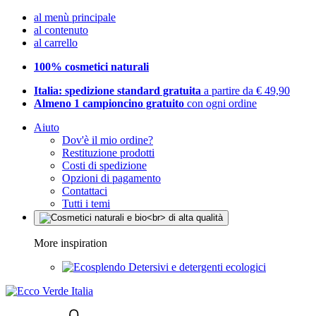
al menù principale
al contenuto
al carrello
100% cosmetici naturali
Italia: spedizione standard gratuita
a partire da € 49,90
Almeno 1 campioncino gratuito
con ogni ordine
Aiuto
Dov'è il mio ordine?
Restituzione prodotti
Costi di spedizione
Opzioni di pagamento
Contattaci
Tutti i temi
More inspiration
Detersivi e detergenti ecologici