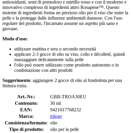
antiossidanti, semi di pomodoro e mirtillo rosso e con il moderno e
innovativo complesso di ingredienti attivi Rosapene™. Questo
insieme di ingredienti forma un prezioso olio per il viso che nutre la
pelle e la protegge dalle influenze ambientali dannose. Con l'uso
regolare del prodotto, l'incarnato assume un aspetto più sano e
giovane.
Modo d'uso:
utilizzare mattina e sera o secondo necessità
applicare 2-3 gocce di olio su viso, collo e décolleté, quindi
massaggiare delicatamente sulla pelle
l'olio può essere utilizzato come prodotto autonomo o in
combinazione con altri prodotti
Suggerimento
: aggiungere 2 gocce di olio al fondotinta per una
finitura extra.
Art.-Nr.:
GBB-TROA30EU
Contenuto:
30 ml
EAN:
9421017768232
Marca:
trilogy
Consistenza/formato:
olio
Tipo di prodotto:
olio per la pelle