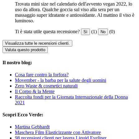
Trovata mini size nel calendario dell'avvento vegan 2022, lo
uso da allora. Qualche goccia sul viso alla sera per un
massaggio super idratante e antiossidante. Al mattino il viso è
luminoso.
Ti è stata utile questa recensione?
(1)
(0)
Sì
No
Visualizza tutte le recensioni clienti.
Valuta questo prodotto
Il nostro blog:
Cosa fare contro la forfora?
Movember - la barba per la salute degli uomini
Zero Waste & cosmetici naturali
Il Corpo & la Mente
Raccolta fondi per la Giornata Internazionale della Donna
2021
Scopri Ecco Verde:
Martina Gebhardt
Maschera Film Elasticizzante con Attivatore
98 recensioni clienti per lavera Liquid Eyeliner