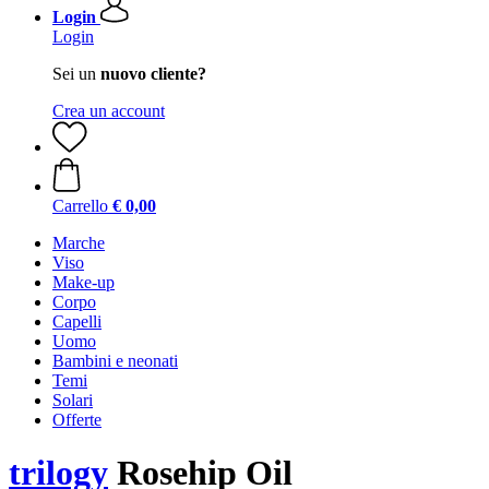
Login
Login
Sei un
nuovo cliente?
Crea un account
Carrello
€ 0,00
Marche
Viso
Make-up
Corpo
Capelli
Uomo
Bambini e neonati
Temi
Solari
Offerte
trilogy
Rosehip Oil