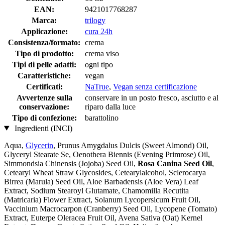
EAN:
9421017768287
Marca:
trilogy
Applicazione:
cura 24h
Consistenza/formato:
crema
Tipo di prodotto:
crema viso
Tipi di pelle adatti:
ogni tipo
Caratteristiche:
vegan
Certificati:
NaTrue
,
Vegan senza certificazione
Avvertenze sulla
conservare in un posto fresco, asciutto e al
conservazione:
riparo dalla luce
Tipo di confezione:
barattolino
Ingredienti (INCI)
Aqua,
Glycerin
, Prunus Amygdalus Dulcis (Sweet Almond) Oil,
Glyceryl Stearate Se, Oenothera Biennis (Evening Primrose) Oil,
Simmondsia Chinensis (Jojoba) Seed Oil,
Rosa Canina Seed Oil
,
Cetearyl Wheat Straw Glycosides, Cetearylalcohol, Sclerocarya
Birrea (Marula) Seed Oil, Aloe Barbadensis (Aloe Vera) Leaf
Extract, Sodium Stearoyl Glutamate, Chamomilla Recutita
(Matricaria) Flower Extract, Solanum Lycopersicum Fruit Oil,
Vaccinium Macrocarpon (Cranberry) Seed Oil, Lycopene (Tomato)
Extract, Euterpe Oleracea Fruit Oil, Avena Sativa (Oat) Kernel