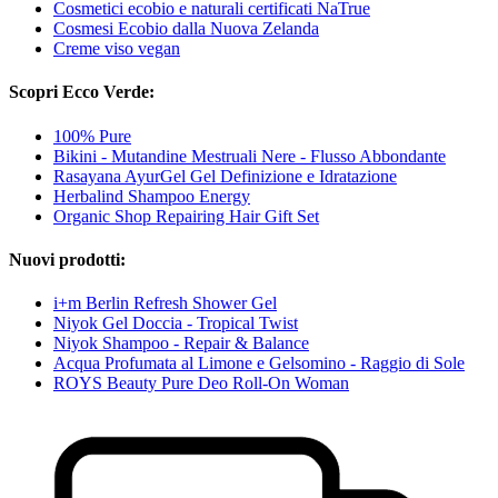
Cosmetici ecobio e naturali certificati NaTrue
Cosmesi Ecobio dalla Nuova Zelanda
Creme viso vegan
Scopri Ecco Verde:
100% Pure
Bikini - Mutandine Mestruali Nere - Flusso Abbondante
Rasayana AyurGel Gel Definizione e Idratazione
Herbalind Shampoo Energy
Organic Shop Repairing Hair Gift Set
Nuovi prodotti:
i+m Berlin Refresh Shower Gel
Niyok Gel Doccia - Tropical Twist
Niyok Shampoo - Repair & Balance
Acqua Profumata al Limone e Gelsomino - Raggio di Sole
ROYS Beauty Pure Deo Roll-On Woman