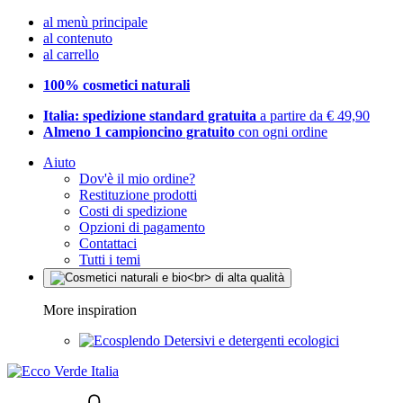
al menù principale
al contenuto
al carrello
100% cosmetici naturali
Italia: spedizione standard gratuita
a partire da € 49,90
Almeno 1 campioncino gratuito
con ogni ordine
Aiuto
Dov'è il mio ordine?
Restituzione prodotti
Costi di spedizione
Opzioni di pagamento
Contattaci
Tutti i temi
More inspiration
Detersivi e detergenti ecologici