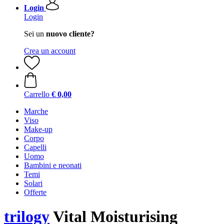
Login
Login
Sei un
nuovo cliente?
Crea un account
Carrello
€ 0,00
Marche
Viso
Make-up
Corpo
Capelli
Uomo
Bambini e neonati
Temi
Solari
Offerte
trilogy
Vital Moisturising