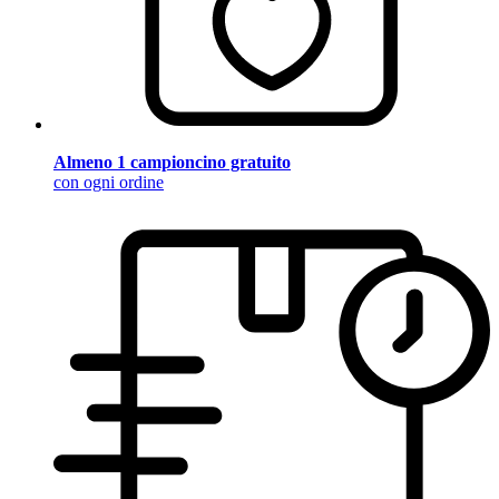
Almeno 1 campioncino gratuito
con ogni ordine