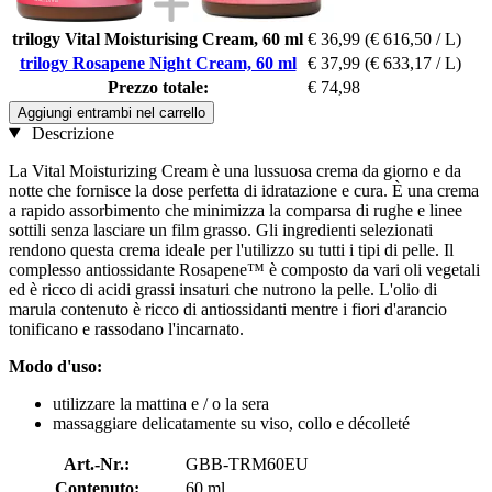
trilogy Vital Moisturising Cream, 60 ml
€ 36,99
(€ 616,50 / L)
trilogy Rosapene Night Cream, 60 ml
€ 37,99
(€ 633,17 / L)
Prezzo totale:
€ 74,98
Aggiungi entrambi nel carrello
Descrizione
La Vital Moisturizing Cream è una lussuosa crema da giorno e da
notte che fornisce la dose perfetta di idratazione e cura. È una crema
a rapido assorbimento che minimizza la comparsa di rughe e linee
sottili senza lasciare un film grasso. Gli ingredienti selezionati
rendono questa crema ideale per l'utilizzo su tutti i tipi di pelle. Il
complesso antiossidante Rosapene™ è composto da vari oli vegetali
ed è ricco di acidi grassi insaturi che nutrono la pelle. L'olio di
marula contenuto è ricco di antiossidanti mentre i fiori d'arancio
tonificano e rassodano l'incarnato.
Modo d'uso:
utilizzare la mattina e / o la sera
massaggiare delicatamente su viso, collo e décolleté
Art.-Nr.:
GBB-TRM60EU
Contenuto:
60 ml