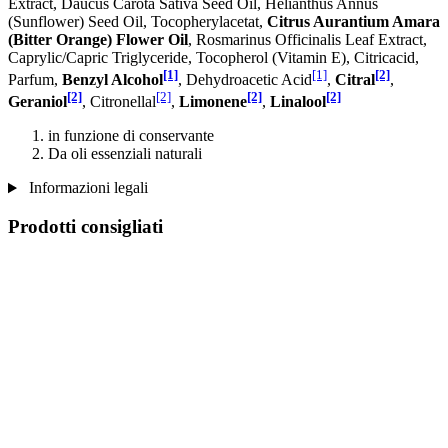
Extract, Daucus Carota Sativa Seed Oil, Helianthus Annus
(Sunflower) Seed Oil, Tocopherylacetat,
Citrus Aurantium Amara
(Bitter Orange) Flower Oil
, Rosmarinus Officinalis Leaf Extract,
Caprylic/Capric Triglyceride, Tocopherol (Vitamin E), Citricacid,
[1]
[1]
[2]
Parfum,
Benzyl Alcohol
, Dehydroacetic Acid
,
Citral
,
[2]
[2]
[2]
[2]
Geraniol
, Citronellal
,
Limonene
,
Linalool
in funzione di conservante
Da oli essenziali naturali
Informazioni legali
Prodotti consigliati