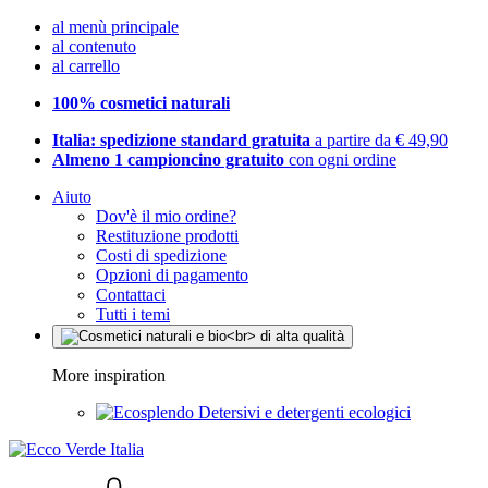
al menù principale
al contenuto
al carrello
100% cosmetici naturali
Italia: spedizione standard gratuita
a partire da € 49,90
Almeno 1 campioncino gratuito
con ogni ordine
Aiuto
Dov'è il mio ordine?
Restituzione prodotti
Costi di spedizione
Opzioni di pagamento
Contattaci
Tutti i temi
More inspiration
Detersivi e detergenti ecologici