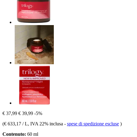
€ 37,99
€ 39,99
-5%
(
€ 633,17 / L
, IVA 22% inclusa
-
spese di spedizione escluse
)
Contenuto:
60 ml