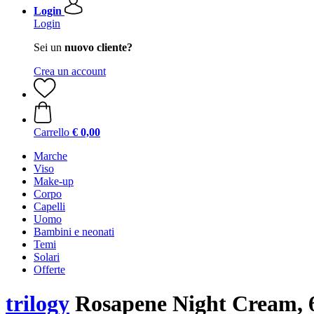
Login
Login
Sei un
nuovo cliente?
Crea un account
Carrello
€ 0,00
Marche
Viso
Make-up
Corpo
Capelli
Uomo
Bambini e neonati
Temi
Solari
Offerte
trilogy
Rosapene Night Cream, 