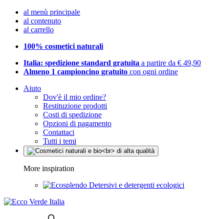
al menù principale
al contenuto
al carrello
100% cosmetici naturali
Italia: spedizione standard gratuita
a partire da € 49,90
Almeno 1 campioncino gratuito
con ogni ordine
Aiuto
Dov'è il mio ordine?
Restituzione prodotti
Costi di spedizione
Opzioni di pagamento
Contattaci
Tutti i temi
More inspiration
Detersivi e detergenti ecologici