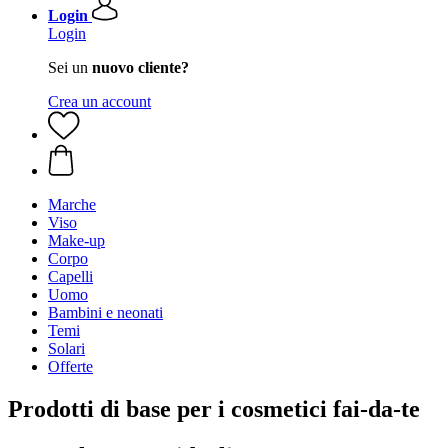
Login
Login
Sei un
nuovo cliente?
Crea un account
Marche
Viso
Make-up
Corpo
Capelli
Uomo
Bambini e neonati
Temi
Solari
Offerte
Prodotti di base per i cosmetici fai-da-te