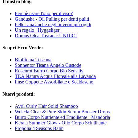
Il nostro blog:
Perchè usare l'olio per il viso?
Gandusha - Oil Pulling per denti puliti
Pelle sana anche negli inverni più rigidi
Un regalo "Hyggeliger"
Domus Olea Toscana: UNDICI
Scopri Ecco Verde:
Biofficina Toscana
Sonnentor Tisana Angelo Custode
Rosenrot Burro Corpo Bio Sensitiv
TEA Natura Acqua Floreale alla Lavanda
Imse Coppette Assorbilatte e Scaldaseno
Nuovi prodotti:
Avril Curly Hair Solid Shampoo
Weleda Clear & Pure Skin Serum Booster Drops
Burro Corpo Nutriente ed Emolliente - Mandorla
Kerala Summer Glow - Olio Corpo Scintillante
Propolia 4 Seasons Balm