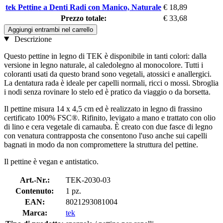
tek Pettine a Denti Radi con Manico, Naturale
€ 18,89
Prezzo totale:
€ 33,68
Aggiungi entrambi nel carrello
Descrizione
Questo pettine in legno di TEK è disponibile in tanti colori: dalla
versione in legno naturale, al caledolegno al monocolore. Tutti i
coloranti usati da questo brand sono vegetali, atossici e anallergici.
La dentatura rada è ideale per capelli normali, ricci o mossi. Sbroglia
i nodi senza rovinare lo stelo ed è pratico da viaggio o da borsetta.
Il pettine misura 14 x 4,5 cm ed è realizzato in legno di frassino
certificato 100% FSC®. Rifinito, levigato a mano e trattato con olio
di lino e cera vegetale di carnauba. È creato con due fasce di legno
con venatura contrapposta che consentono l'uso anche sui capelli
bagnati in modo da non compromettere la struttura del pettine.
Il pettine è vegan e antistatico.
Art.-Nr.:
TEK-2030-03
Contenuto:
1 pz.
EAN:
8021293081004
Marca:
tek