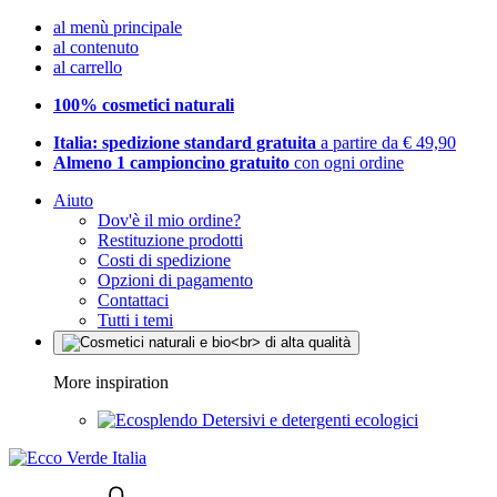
al menù principale
al contenuto
al carrello
100% cosmetici naturali
Italia: spedizione standard gratuita
a partire da € 49,90
Almeno 1 campioncino gratuito
con ogni ordine
Aiuto
Dov'è il mio ordine?
Restituzione prodotti
Costi di spedizione
Opzioni di pagamento
Contattaci
Tutti i temi
More inspiration
Detersivi e detergenti ecologici