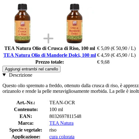
TEA Natura Olio di Crusca di Riso, 100 ml
€ 5,09
(€ 50,90 / L)
TEA Natura Olio di Mandorle Dolci, 100 ml
€ 4,59
(€ 45,90 / L)
Prezzo totale:
€ 9,68
Aggiungi entrambi nel carrello
Descrizione
Questo olio spremuto a freddo, ottenuto dalla crusca di riso, è apprezza
orizanolo e rende la pelle meravigliosamente morbida. La pelle è inoltre
Art.-Nr.:
TEAN-OCR
Contenuto:
100 ml
EAN:
8032697811548
Marca:
TEA Natura
Specie vegetale:
riso
Applicazione:
cura colorata