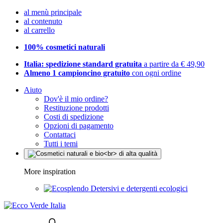
al menù principale
al contenuto
al carrello
100% cosmetici naturali
Italia: spedizione standard gratuita
a partire da € 49,90
Almeno 1 campioncino gratuito
con ogni ordine
Aiuto
Dov'è il mio ordine?
Restituzione prodotti
Costi di spedizione
Opzioni di pagamento
Contattaci
Tutti i temi
More inspiration
Detersivi e detergenti ecologici