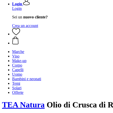
Login
Login
Sei un
nuovo cliente?
Crea un account
Marche
Viso
Make-up
Corpo
Capelli
Uomo
Bambini e neonati
Temi
Solari
Offerte
TEA Natura
Olio di Crusca di R