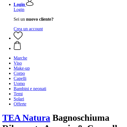
Login
Login
Sei un
nuovo cliente?
Crea un account
Marche
Viso
Make-up
Corpo
Capelli
Uomo
Bambini e neonati
Temi
Solari
Offerte
TEA Natura
Bagnoschiuma