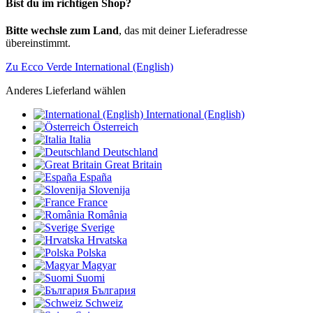
Bist du im richtigen Shop?
Bitte wechsle zum Land
, das mit deiner Lieferadresse
übereinstimmt.
Zu Ecco Verde International (English)
Anderes Lieferland wählen
International (English)
Österreich
Italia
Deutschland
Great Britain
España
Slovenija
France
România
Sverige
Hrvatska
Polska
Magyar
Suomi
България
Schweiz