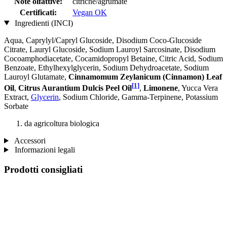
Note olfattive:
citriche/agrumate
Certificati:
Vegan OK
Ingredienti (INCI)
Aqua, Caprylyl/Capryl Glucoside, Disodium Coco-Glucoside
Citrate, Lauryl Glucoside, Sodium Lauroyl Sarcosinate, Disodium
Cocoamphodiacetate, Cocamidopropyl Betaine, Citric Acid, Sodium
Benzoate, Ethylhexylglycerin, Sodium Dehydroacetate, Sodium
Lauroyl Glutamate,
Cinnamomum Zeylanicum (Cinnamon) Leaf
[1]
Oil
,
Citrus Aurantium Dulcis Peel Oil
,
Limonene
, Yucca Vera
Extract,
Glycerin
, Sodium Chloride, Gamma-Terpinene, Potassium
Sorbate
da agricoltura biologica
Accessori
Informazioni legali
Prodotti consigliati