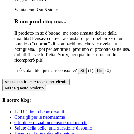
Valuta con 3 su 5 stelle.
Buon prodotto; ma...
Il prodotto in sè è buono, ma sono rimasta delusa dalla
quantità! Pensavo di aver acquistato - per quel prezzo - un
barattolo "enorme" di bagnoschiuma che si è rivelata una
bottiglietta... poi per sentirne il profumo di prodotto se ne usa,
quindi finisce in fretta. Sorry, per quanto carino non lo
ricomprerò più!
Ti è stata utile questa recensione?
(1)
(0)
Sì
No
Visualizza tutte le recensioni clienti.
Valuta questo prodotto
Il nostro blog:
La UE limita i conservanti
Consigli per le neomamme
Gli oli essenziali nei cosmetici fai da te
Salute della pelle: una questione di sonno
Essentiq - la qualità dalla natura