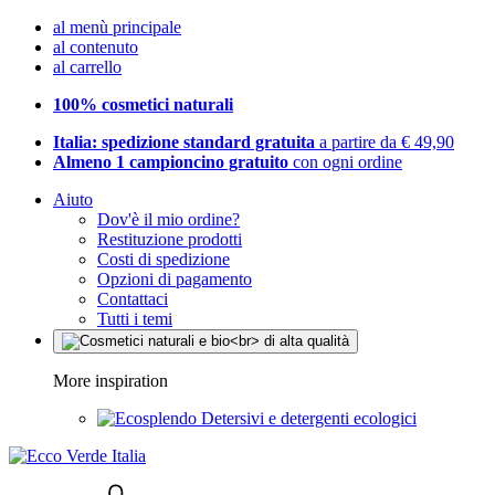
al menù principale
al contenuto
al carrello
100% cosmetici naturali
Italia: spedizione standard gratuita
a partire da € 49,90
Almeno 1 campioncino gratuito
con ogni ordine
Aiuto
Dov'è il mio ordine?
Restituzione prodotti
Costi di spedizione
Opzioni di pagamento
Contattaci
Tutti i temi
More inspiration
Detersivi e detergenti ecologici