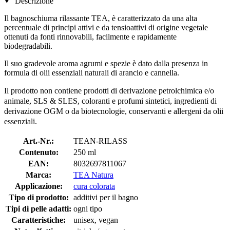
Descrizione
Il bagnoschiuma rilassante TEA, è caratterizzato da una alta
percentuale di principi attivi e da tensioattivi di origine vegetale
ottenuti da fonti rinnovabili, facilmente e rapidamente
biodegradabili.
Il suo gradevole aroma agrumi e spezie è dato dalla presenza in
formula di olii essenziali naturali di arancio e cannella.
Il prodotto non contiene p
rodotti di derivazione petrolchimica e/o
animale, SLS & SLES, coloranti e profumi sintetici, ingredienti di
derivazione OGM o da biotecnologie, conservanti e allergeni da olii
essenziali.
Art.-Nr.:
TEAN-RILASS
Contenuto:
250 ml
EAN:
8032697811067
Marca:
TEA Natura
Applicazione:
cura colorata
Tipo di prodotto:
additivi per il bagno
Tipi di pelle adatti:
ogni tipo
Caratteristiche:
unisex, vegan