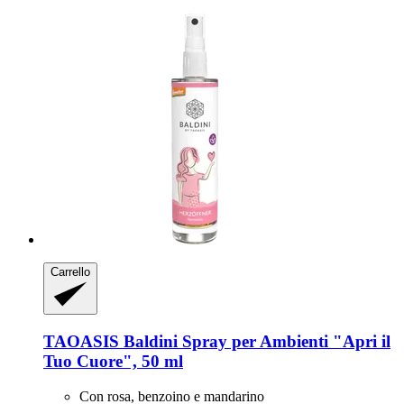
Carrello
TAOASIS
Baldini Spray per Ambienti "Apri il
Tuo Cuore", 50 ml
Con rosa, benzoino e mandarino