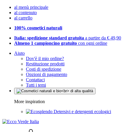
al menù principale
al contenuto
al carrello
100% cosmetici naturali
Italia: spedizione standard gratuita
a partire da € 49,90
Almeno 1 campioncino gratuito
con ogni ordine
Aiuto
Dov'è il mio ordine?
Restituzione prodotti
Costi di spedizione
Opzioni di pagamento
Contattaci
Tutti i temi
More inspiration
Detersivi e detergenti ecologici