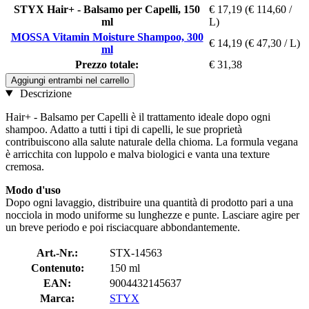
STYX Hair+ - Balsamo per Capelli, 150
€ 17,19
(€ 114,60 /
ml
L)
MOSSA Vitamin Moisture Shampoo, 300
€ 14,19
(€ 47,30 / L)
ml
Prezzo totale:
€ 31,38
Aggiungi entrambi nel carrello
Descrizione
Hair+ - Balsamo per Capelli è il trattamento ideale dopo ogni
shampoo. Adatto a tutti i tipi di capelli, le sue proprietà
contribuiscono alla salute naturale della chioma. La formula vegana
è arricchita con luppolo e malva biologici e vanta una texture
cremosa.
Modo d'uso
Dopo ogni lavaggio, distribuire una quantità di prodotto pari a una
nocciola in modo uniforme su lunghezze e punte. Lasciare agire per
un breve periodo e poi risciacquare abbondantemente.
Art.-Nr.:
STX-14563
Contenuto:
150 ml
EAN:
9004432145637
Marca:
STYX