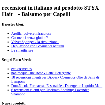
recensioni in italiano sul prodotto STYX
Hair+ - Balsamo per Capelli
Il nostro blog:
Argilla: polvere miracolosa
Cosmetici senza glutine?
Velvet Sponges - la rivoluzione!
Depilazione con i cosmetici naturali
Le smagliature
Scopri Ecco Verde:
eco cosmetics
naturaequa Due Rose - Latte Detergente
18 recensioni clienti per Biopark Cosmetics Olio di Semi di
Lampone
Dott.Nicola Farmacista Essenziale - Detergente Liquido Mani
6 recensioni clienti per Urtekram Soothing Lavender
Shampoo
Nuovi prodotti: