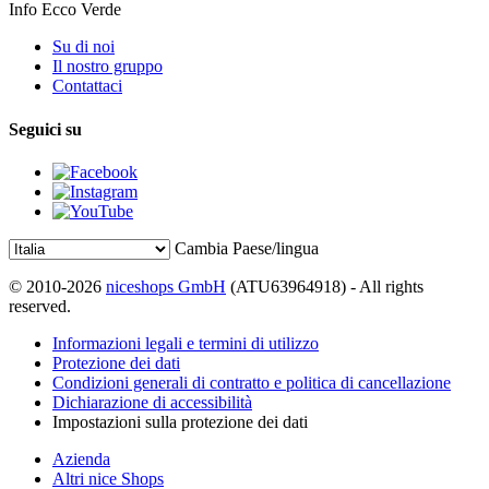
Info Ecco Verde
Su di noi
Il nostro gruppo
Contattaci
Seguici su
Cambia Paese/lingua
© 2010-2026
niceshops GmbH
(ATU63964918) - All rights
reserved.
Informazioni legali e termini di utilizzo
Protezione dei dati
Condizioni generali di contratto e politica di cancellazione
Dichiarazione di accessibilità
Impostazioni sulla protezione dei dati
Azienda
Altri nice Shops