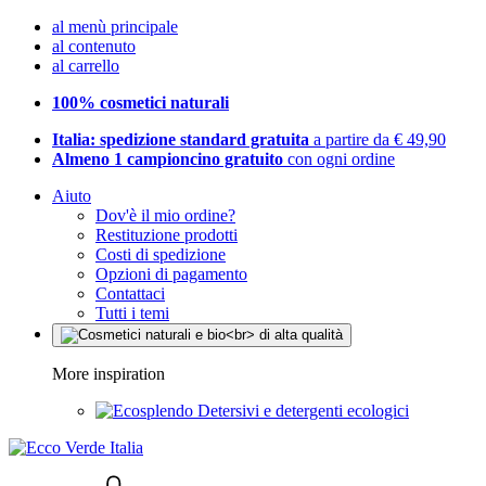
al menù principale
al contenuto
al carrello
100% cosmetici naturali
Italia: spedizione standard gratuita
a partire da € 49,90
Almeno 1 campioncino gratuito
con ogni ordine
Aiuto
Dov'è il mio ordine?
Restituzione prodotti
Costi di spedizione
Opzioni di pagamento
Contattaci
Tutti i temi
More inspiration
Detersivi e detergenti ecologici