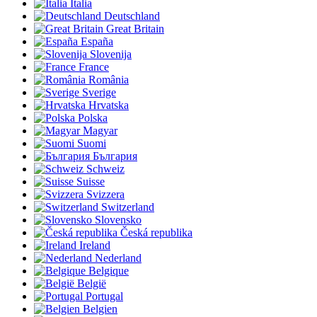
Italia
Deutschland
Great Britain
España
Slovenija
France
România
Sverige
Hrvatska
Polska
Magyar
Suomi
България
Schweiz
Suisse
Svizzera
Switzerland
Slovensko
Česká republika
Ireland
Nederland
Belgique
België
Portugal
Belgien