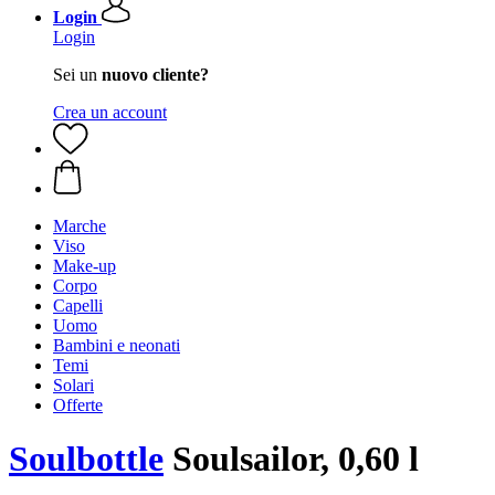
Login
Login
Sei un
nuovo cliente?
Crea un account
Marche
Viso
Make-up
Corpo
Capelli
Uomo
Bambini e neonati
Temi
Solari
Offerte
Soulbottle
Soulsailor, 0,60 l