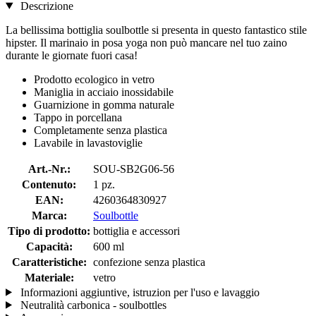
Descrizione
La bellissima bottiglia soulbottle si presenta in questo fantastico stile
hipster. Il marinaio in posa yoga non può mancare nel tuo zaino
durante le giornate fuori casa!
Prodotto ecologico in vetro
Maniglia in acciaio inossidabile
Guarnizione in gomma naturale
Tappo in porcellana
Completamente senza plastica
Lavabile in lavastoviglie
Art.-Nr.:
SOU-SB2G06-56
Contenuto:
1 pz.
EAN:
4260364830927
Marca:
Soulbottle
Tipo di prodotto:
bottiglia e accessori
Capacità:
600 ml
Caratteristiche:
confezione senza plastica
Materiale:
vetro
Informazioni aggiuntive, istruzion per l'uso e lavaggio
Neutralità carbonica - soulbottles