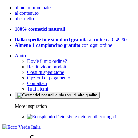
al menù principale
al contenuto
al carrello
100% cosmetici naturali
Italia: spedizione standard gratuita
a partire da € 49,90
Almeno 1 campioncino gratuito
con ogni ordine
Aiuto
Dov'è il mio ordine?
Restituzione prodotti
Costi di spedizione
Opzioni di pagamento
Contattaci
Tutti i temi
More inspiration
Detersivi e detergenti ecologici