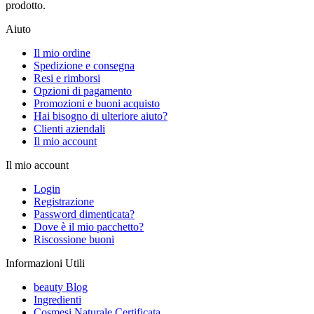
prodotto.
Aiuto
Il mio ordine
Spedizione e consegna
Resi e rimborsi
Opzioni di pagamento
Promozioni e buoni acquisto
Hai bisogno di ulteriore aiuto?
Clienti aziendali
Il mio account
Il mio account
Login
Registrazione
Password dimenticata?
Dove è il mio pacchetto?
Riscossione buoni
Informazioni Utili
beauty Blog
Ingredienti
Cosmesi Naturale Certificata