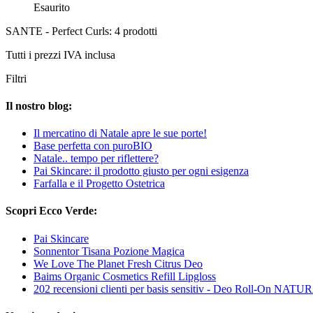
Esaurito
SANTE - Perfect Curls: 4 prodotti
Tutti i prezzi IVA inclusa
Filtri
Il nostro blog:
Il mercatino di Natale apre le sue porte!
Base perfetta con puroBIO
Natale.. tempo per riflettere?
Pai Skincare: il prodotto giusto per ogni esigenza
Farfalla e il Progetto Ostetrica
Scopri Ecco Verde:
Pai Skincare
Sonnentor Tisana Pozione Magica
We Love The Planet Fresh Citrus Deo
Baims Organic Cosmetics Refill Lipgloss
202 recensioni clienti per basis sensitiv - Deo Roll-On N