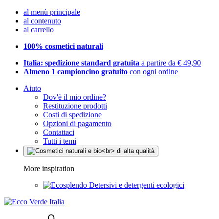
al menù principale
al contenuto
al carrello
100% cosmetici naturali
Italia: spedizione standard gratuita
a partire da € 49,90
Almeno 1 campioncino gratuito
con ogni ordine
Aiuto
Dov'è il mio ordine?
Restituzione prodotti
Costi di spedizione
Opzioni di pagamento
Contattaci
Tutti i temi
More inspiration
Detersivi e detergenti ecologici