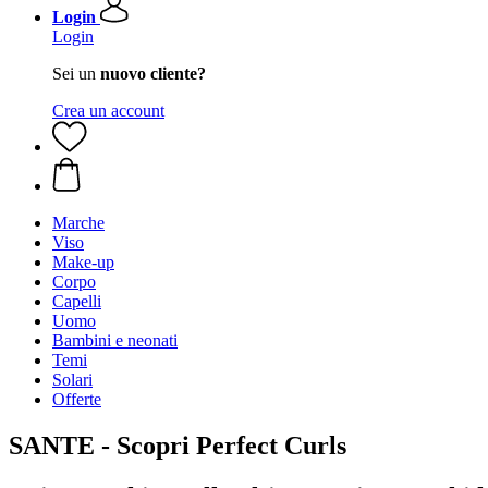
Login
Login
Sei un
nuovo cliente?
Crea un account
Marche
Viso
Make-up
Corpo
Capelli
Uomo
Bambini e neonati
Temi
Solari
Offerte
SANTE - Scopri Perfect Curls