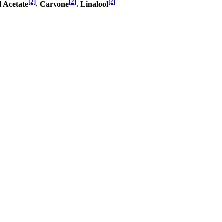
[2]
[2]
[2]
l Acetate
,
Carvone
,
Linalool