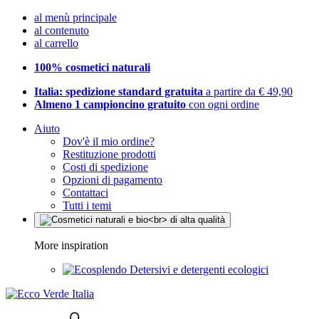
al menù principale
al contenuto
al carrello
100% cosmetici naturali
Italia: spedizione standard gratuita
a partire da € 49,90
Almeno 1 campioncino gratuito
con ogni ordine
Aiuto
Dov'è il mio ordine?
Restituzione prodotti
Costi di spedizione
Opzioni di pagamento
Contattaci
Tutti i temi
More inspiration
Detersivi e detergenti ecologici