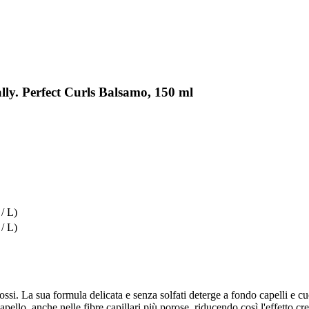
lly. Perfect Curls Balsamo, 150 ml
 / L)
 / L)
ssi. La sua formula delicata e senza solfati deterge a fondo capelli e c
ello, anche nelle fibre capillari più porose, riducendo così l'effetto crespo