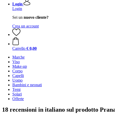
Login
Login
Sei un
nuovo cliente?
Crea un account
Carrello
€ 0,00
Marche
Viso
Make-up
Corpo
Capelli
Uomo
Bambini e neonati
Temi
Solari
Offerte
18 recensioni in italiano sul prodotto Pra