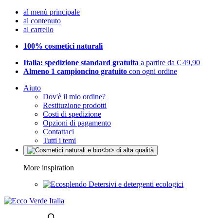
al menù principale
al contenuto
al carrello
100% cosmetici naturali
Italia: spedizione standard gratuita
a partire da € 49,90
Almeno 1 campioncino gratuito
con ogni ordine
Aiuto
Dov'è il mio ordine?
Restituzione prodotti
Costi di spedizione
Opzioni di pagamento
Contattaci
Tutti i temi
More inspiration
Detersivi e detergenti ecologici