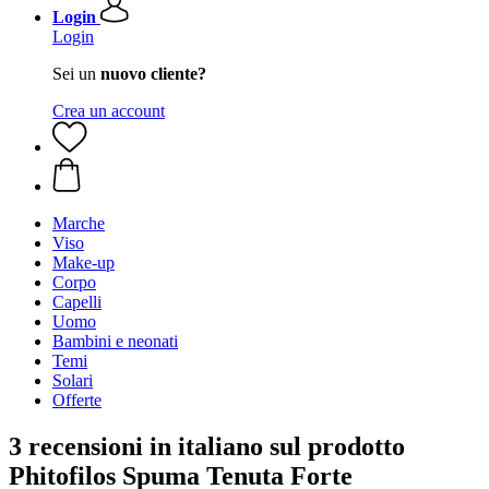
Login
Login
Sei un
nuovo cliente?
Crea un account
Marche
Viso
Make-up
Corpo
Capelli
Uomo
Bambini e neonati
Temi
Solari
Offerte
3 recensioni in italiano sul prodotto
Phitofilos Spuma Tenuta Forte