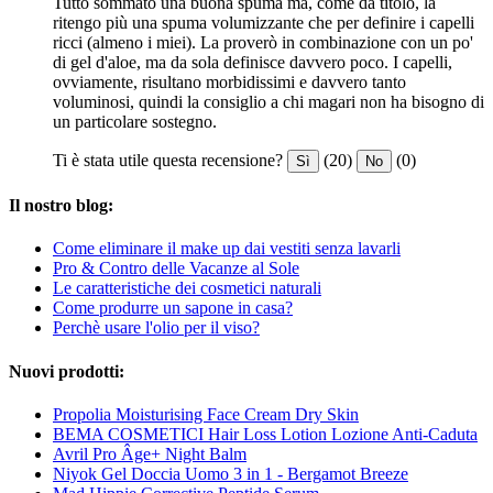
Tutto sommato una buona spuma ma, come da titolo, la
ritengo più una spuma volumizzante che per definire i capelli
ricci (almeno i miei). La proverò in combinazione con un po'
di gel d'aloe, ma da sola definisce davvero poco. I capelli,
ovviamente, risultano morbidissimi e davvero tanto
voluminosi, quindi la consiglio a chi magari non ha bisogno di
un particolare sostegno.
Ti è stata utile questa recensione?
(20)
(0)
Sì
No
Il nostro blog:
Come eliminare il make up dai vestiti senza lavarli
Pro & Contro delle Vacanze al Sole
Le caratteristiche dei cosmetici naturali
Come produrre un sapone in casa?
Perchè usare l'olio per il viso?
Nuovi prodotti:
Propolia Moisturising Face Cream Dry Skin
BEMA COSMETICI Hair Loss Lotion Lozione Anti-Caduta
Avril Pro Âge+ Night Balm
Niyok Gel Doccia Uomo 3 in 1 - Bergamot Breeze