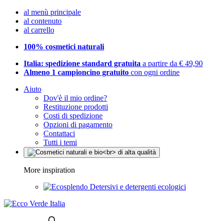
al menù principale
al contenuto
al carrello
100% cosmetici naturali
Italia: spedizione standard gratuita
a partire da € 49,90
Almeno 1 campioncino gratuito
con ogni ordine
Aiuto
Dov'è il mio ordine?
Restituzione prodotti
Costi di spedizione
Opzioni di pagamento
Contattaci
Tutti i temi
More inspiration
Detersivi e detergenti ecologici