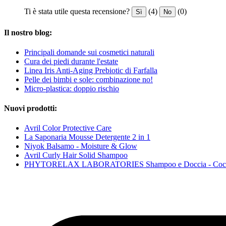
Ti è stata utile questa recensione?
(4)
(0)
Sì
No
Il nostro blog:
Principali domande sui cosmetici naturali
Cura dei piedi durante l'estate
Linea Iris Anti-Aging Prebiotic di Farfalla
Pelle dei bimbi e sole: combinazione no!
Micro-plastica: doppio rischio
Nuovi prodotti:
Avril Color Protective Care
La Saponaria Mousse Detergente 2 in 1
Niyok Balsamo - Moisture & Glow
Avril Curly Hair Solid Shampoo
PHYTORELAX LABORATORIES Shampoo e Doccia - Coc