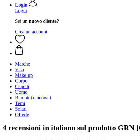
Login
Login
Sei un
nuovo cliente?
Crea un account
Marche
Viso
Make-up
Corpo
Capelli
Uomo
Bambini e neonati
Temi
Solari
Offerte
4 recensioni in italiano sul prodotto GR