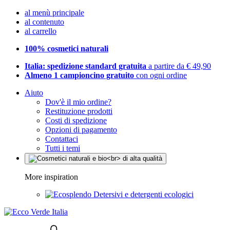
al menù principale
al contenuto
al carrello
100% cosmetici naturali
Italia: spedizione standard gratuita
a partire da € 49,90
Almeno 1 campioncino gratuito
con ogni ordine
Aiuto
Dov'è il mio ordine?
Restituzione prodotti
Costi di spedizione
Opzioni di pagamento
Contattaci
Tutti i temi
More inspiration
Detersivi e detergenti ecologici