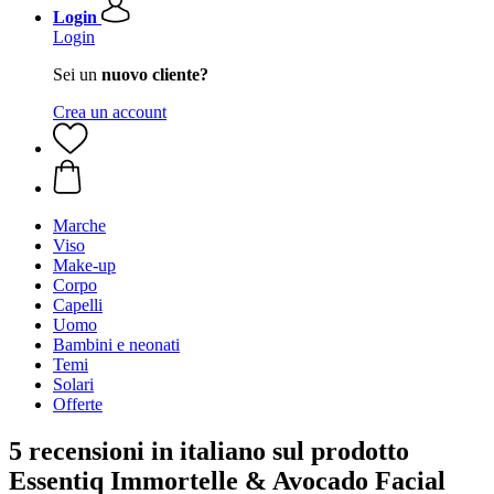
Login
Login
Sei un
nuovo cliente?
Crea un account
Marche
Viso
Make-up
Corpo
Capelli
Uomo
Bambini e neonati
Temi
Solari
Offerte
5 recensioni in italiano sul prodotto
Essentiq Immortelle & Avocado Facial