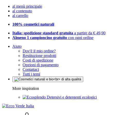
al menù principale
al contenuto
al carrello
100% cosmetici naturali
Italia: spedizione standard gratuita
a partire da € 49,90
Almeno 1 campioncino gratuito
con ogni ordine
Aiuto
Dov'è il mio ordine?
Restituzione prodotti
Costi di spedizione
Opzioni di pagamento
Contattaci
Tutti i temi
More inspiration
Detersivi e detergenti ecologici