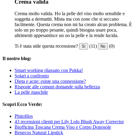
Crema valida
Crema molto valida. Ho la pelle del viso molto sensibile e
soggetta a dermatiti. Mista ma con zone che si seccano
facilmente. Questa crema non mi ha creato alcun problema. È
solo un po troppo pesante, quindi bisogna usare poca,
altrimenti appesantisce un oo la pelle e la rende lucida.
Ti è stata utile questa recensione?
(11)
(0)
Sì
No
Il nostro blog:
Smart working rilassato con Pukka!
Solari a confronto
Dieta e acne: esiste una connessione?
Risposte alle comuni domande sulla bellezza
La pelle maschile
Scopri Ecco Verde:
Phitofilos
43 recensioni clienti per Lily Lolo Blush Away Corrector
Biofficina Toscana Crema Viso e Corpo Doposole
Benecos Natural Lipstick