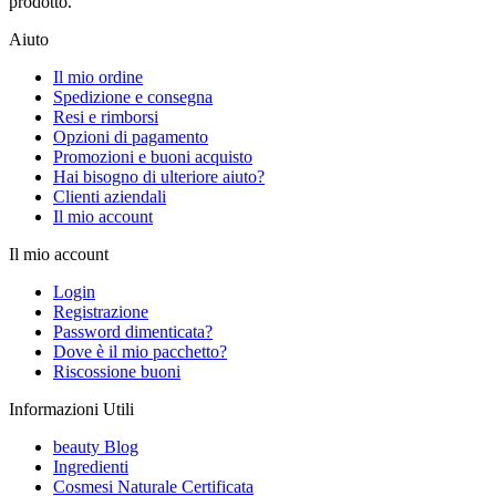
prodotto.
Aiuto
Il mio ordine
Spedizione e consegna
Resi e rimborsi
Opzioni di pagamento
Promozioni e buoni acquisto
Hai bisogno di ulteriore aiuto?
Clienti aziendali
Il mio account
Il mio account
Login
Registrazione
Password dimenticata?
Dove è il mio pacchetto?
Riscossione buoni
Informazioni Utili
beauty Blog
Ingredienti
Cosmesi Naturale Certificata