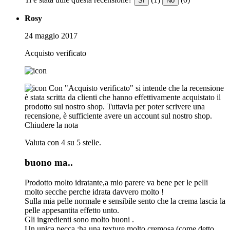
Sì
No
Rosy
24 maggio 2017
Acquisto verificato
Con "Acquisto verificato" si intende che la recensione
è stata scritta da clienti che hanno effettivamente acquistato il
prodotto sul nostro shop. Tuttavia per poter scrivere una
recensione, è sufficiente avere un account sul nostro shop.
Chiudere la nota
Valuta con 4 su 5 stelle.
buono ma..
Prodotto molto idratante,a mio parere va bene per le pelli
molto secche perche idrata davvero molto !
Sulla mia pelle normale e sensibile sento che la crema lascia la
pelle appesantita effetto unto.
Gli ingredienti sono molto buoni .
Un unica pecca :ha una texture molto cremosa (come detto