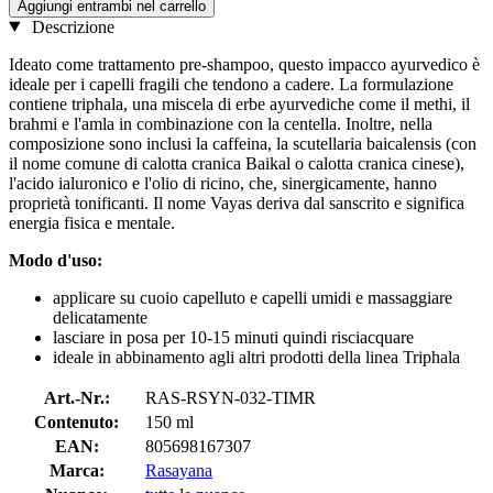
Aggiungi entrambi nel carrello
Descrizione
Ideato come trattamento pre-shampoo, questo impacco ayurvedico è
ideale per i capelli fragili che tendono a cadere. La formulazione
contiene triphala, una miscela di erbe ayurvediche come il methi, il
brahmi e l'amla in combinazione con la centella. Inoltre, nella
composizione sono inclusi la caffeina, la scutellaria baicalensis (con
il nome comune di calotta cranica Baikal o calotta cranica cinese),
l'acido ialuronico e l'olio di ricino, che, sinergicamente, hanno
proprietà tonificanti. Il nome Vayas deriva dal sanscrito e significa
energia fisica e mentale.
Modo d'uso:
applicare su cuoio capelluto e capelli umidi e massaggiare
delicatamente
lasciare in posa per 10-15 minuti quindi risciacquare
ideale in abbinamento agli altri prodotti della linea Triphala
Art.-Nr.:
RAS-RSYN-032-TIMR
Contenuto:
150 ml
EAN:
805698167307
Marca:
Rasayana