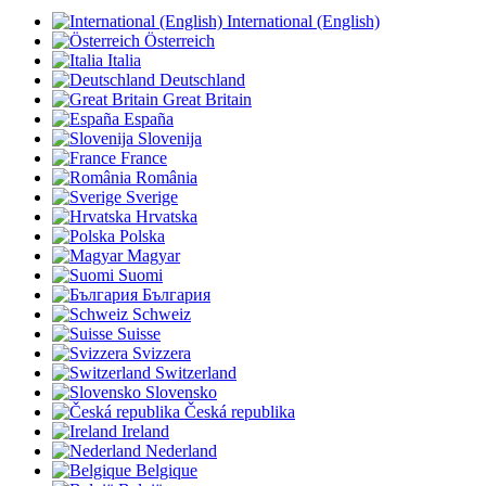
International (English)
Österreich
Italia
Deutschland
Great Britain
España
Slovenija
France
România
Sverige
Hrvatska
Polska
Magyar
Suomi
България
Schweiz
Suisse
Svizzera
Switzerland
Slovensko
Česká republika
Ireland
Nederland
Belgique