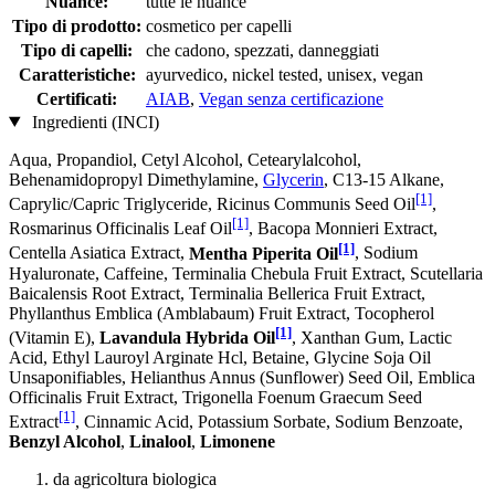
Nuance:
tutte le nuance
Tipo di prodotto:
cosmetico per capelli
Tipo di capelli:
che cadono, spezzati, danneggiati
Caratteristiche:
ayurvedico, nickel tested, unisex, vegan
Certificati:
AIAB
,
Vegan senza certificazione
Ingredienti (INCI)
Aqua, Propandiol, Cetyl Alcohol, Cetearylalcohol,
Behenamidopropyl Dimethylamine,
Glycerin
, C13‐15 Alkane,
[1]
Caprylic/Capric Triglyceride, Ricinus Communis Seed Oil
,
[1]
Rosmarinus Officinalis Leaf Oil
, Bacopa Monnieri Extract,
[1]
Centella Asiatica Extract,
Mentha Piperita Oil
, Sodium
Hyaluronate, Caffeine, Terminalia Chebula Fruit Extract, Scutellaria
Baicalensis Root Extract, Terminalia Bellerica Fruit Extract,
Phyllanthus Emblica (Amblabaum) Fruit Extract, Tocopherol
[1]
(Vitamin E),
Lavandula Hybrida Oil
, Xanthan Gum, Lactic
Acid, Ethyl Lauroyl Arginate Hcl, Betaine, Glycine Soja Oil
Unsaponifiables, Helianthus Annus (Sunflower) Seed Oil, Emblica
Officinalis Fruit Extract, Trigonella Foenum Graecum Seed
[1]
Extract
, Cinnamic Acid, Potassium Sorbate, Sodium Benzoate,
Benzyl Alcohol
,
Linalool
,
Limonene
da agricoltura biologica