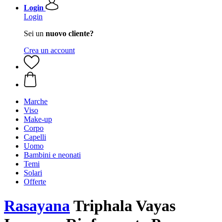
Login
Login
Sei un
nuovo cliente?
Crea un account
Marche
Viso
Make-up
Corpo
Capelli
Uomo
Bambini e neonati
Temi
Solari
Offerte
Rasayana
Triphala Vayas