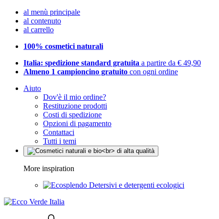
al menù principale
al contenuto
al carrello
100% cosmetici naturali
Italia: spedizione standard gratuita
a partire da € 49,90
Almeno 1 campioncino gratuito
con ogni ordine
Aiuto
Dov'è il mio ordine?
Restituzione prodotti
Costi di spedizione
Opzioni di pagamento
Contattaci
Tutti i temi
More inspiration
Detersivi e detergenti ecologici