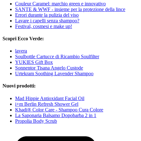
Couleur Caramel: marchio green e innovativo
SANTE & WWF - insieme per la protezione della lince
Errori durante la pulizia del viso
Lavare i capelli senza shampoo?
Festival, cosmesi e make up!
Scopri Ecco Verde:
lavera
Soulbottle Cartucce di Ricambio Soulfilter
YUKIES Gift Box
Sonnentor Tisana Angelo Custode
Urtekram Soothing Lavender Shampoo
Nuovi prodotti:
Mad Hippie Antioxidant Facial Oil
i+m Berlin Refresh Shower Gel
Khadi® Color Care - Shampoo Cura Colore
La Saponaria Balsamo Dopobarba 2 in 1
Propolia Body Scrub