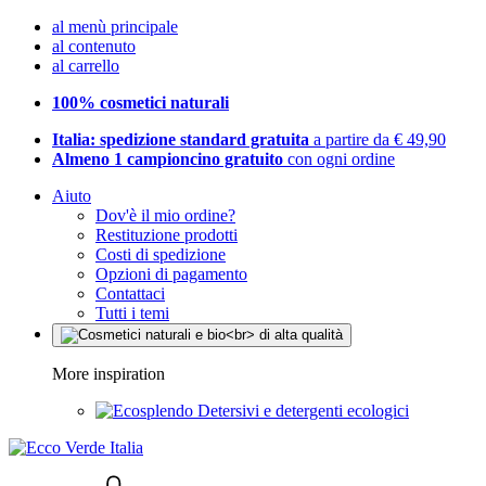
al menù principale
al contenuto
al carrello
100% cosmetici naturali
Italia: spedizione standard gratuita
a partire da € 49,90
Almeno 1 campioncino gratuito
con ogni ordine
Aiuto
Dov'è il mio ordine?
Restituzione prodotti
Costi di spedizione
Opzioni di pagamento
Contattaci
Tutti i temi
More inspiration
Detersivi e detergenti ecologici