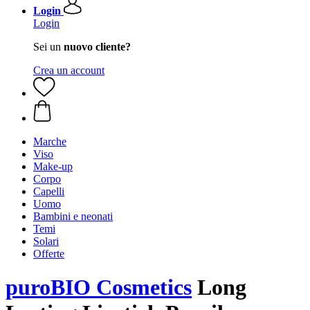
Login
Login
Sei un
nuovo cliente?
Crea un account
Marche
Viso
Make-up
Corpo
Capelli
Uomo
Bambini e neonati
Temi
Solari
Offerte
puroBIO Cosmetics
Long