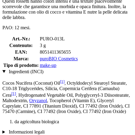
Questi rossetti hanno colori intensi e una texture piacevolmente
scorrevole che garantisce una morbida e opaca finitura. Inoltre, la
formulazione con olio di cocco e vitamina E nutre la pelle delicata
delle labbra.
PAO: 12 mesi.
Art.-Nr.:
PURO-013L
Contenuto:
3 g
EAN:
8051411365655
Marca:
puroBIO Cosmetics
Tipo di prodotto:
make-up
Ingredienti (INCI)
[1]
Cocos Nucifera (Coconut) Oil
, Octyldodecyl Stearoyl Stearate,
C10-18 Triglycerides, Silicia, Copernicia Cerifera (Carnauba)
[1]
Cera
, Hydrogenated Vegetable Oil, Polyglyceryl-3 Diisostearate,
Maltodextrin,
Oryzanol
, Tocopherol (Vitamin E), Glyceryl
Caprylate, CI 77891 (Titanium Dioxid), CI 77492 (Iron Oxide), CI
75470 (Carmine), CI 77492 (Iron Oxide), CI 77492 (Iron Oxide)
da agricoltura biologica
Informazioni legali