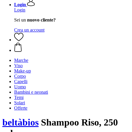
Login
Login
Sei un
nuovo cliente?
Crea un account
Marche
Viso
Make-up
Corpo
Capelli
Uomo
Bambini e neonati
Temi
Solari
Offerte
beltàbios
Shampoo Riso, 250