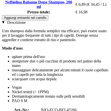
NeBiolina Balsamo Dopo Shampoo, 200
€ 6,89
(€ 34,45 / L)
ml
Prezzo totale:
€ 16,98
Aggiungi entrambi nel carrello
Descrizione
Uno shampoo dalla formula semplice ma efficace, può essere usato
per il lavaggio frequente di tutti i tipi di capelli. Deterge senza
aggredire e contiene estratto di riso e pantenolo.
Modo d'uso:
agitare prima dell'uso
stemperare due o più cucchiai di prodotto nel palmo della
mano
massaggiare delicatamente per alcuni minuti il cuoio capelluto
ed i capelli per tutta la lunghezza
sciacquare con acqua tiepida
Vegan
Nickel tested (< 1PPM)
Dermatologicamente testato sulle pelli sensibili
PAO 6 M
Art.-Nr.:
BJO-ECO-BEL45266