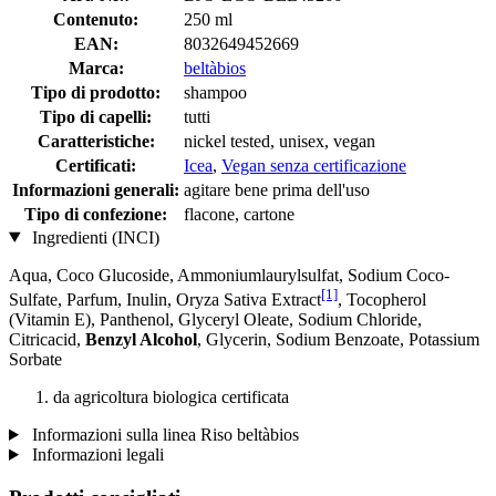
Contenuto:
250 ml
EAN:
8032649452669
Marca:
beltàbios
Tipo di prodotto:
shampoo
Tipo di capelli:
tutti
Caratteristiche:
nickel tested, unisex, vegan
Certificati:
Icea
,
Vegan senza certificazione
Informazioni generali:
agitare bene prima dell'uso
Tipo di confezione:
flacone, cartone
Ingredienti (INCI)
Aqua, Coco Glucoside, Ammoniumlaurylsulfat, Sodium Coco­
[1]
Sulfate, Parfum, Inulin, Oryza Sativa Extract
, Tocopherol
(Vitamin E), Panthenol, Glyceryl Oleate, Sodium Chloride,
Citricacid,
Benzyl Alcohol
, Glycerin, Sodium Benzoate, Potassium
Sorbate
da agricoltura biologica certificata
Informazioni sulla linea Riso beltàbios
Informazioni legali