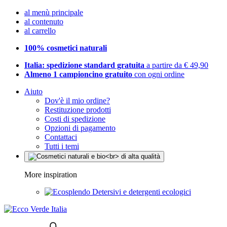
al menù principale
al contenuto
al carrello
100% cosmetici naturali
Italia: spedizione standard gratuita
a partire da € 49,90
Almeno 1 campioncino gratuito
con ogni ordine
Aiuto
Dov'è il mio ordine?
Restituzione prodotti
Costi di spedizione
Opzioni di pagamento
Contattaci
Tutti i temi
More inspiration
Detersivi e detergenti ecologici