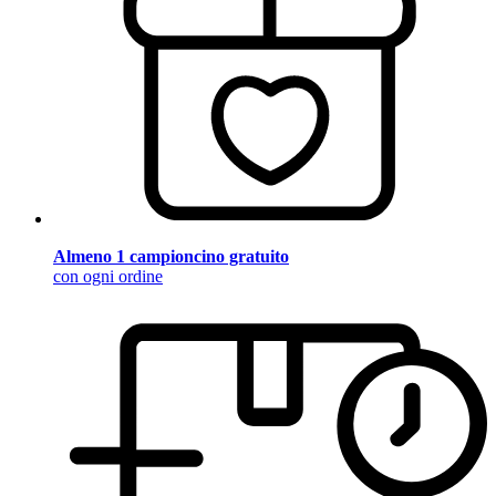
Almeno 1 campioncino gratuito
con ogni ordine