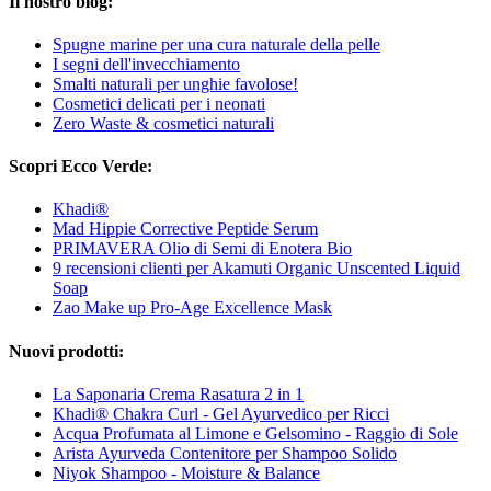
Il nostro blog:
Spugne marine per una cura naturale della pelle
I segni dell'invecchiamento
Smalti naturali per unghie favolose!
Cosmetici delicati per i neonati
Zero Waste & cosmetici naturali
Scopri Ecco Verde:
Khadi®
Mad Hippie Corrective Peptide Serum
PRIMAVERA Olio di Semi di Enotera Bio
9 recensioni clienti per Akamuti Organic Unscented Liquid
Soap
Zao Make up Pro-Age Excellence Mask
Nuovi prodotti:
La Saponaria Crema Rasatura 2 in 1
Khadi® Chakra Curl - Gel Ayurvedico per Ricci
Acqua Profumata al Limone e Gelsomino - Raggio di Sole
Arista Ayurveda Contenitore per Shampoo Solido
Niyok Shampoo - Moisture & Balance