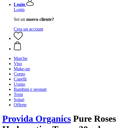
Login
Login
Sei un
nuovo cliente?
Crea un account
Marche
Viso
Make-up
Corpo
Capelli
Uomo
Bambini e neonati
Temi
Solari
Offerte
Provida Organics
Pure Roses