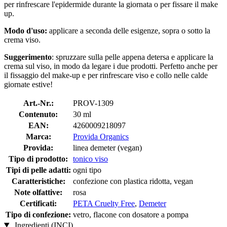
per rinfrescare l'epidermide durante la giornata o per fissare il make
up.
Modo d'uso:
applicare a seconda delle esigenze, sopra o sotto la
crema viso.
Suggerimento
: spruzzare sulla pelle appena detersa e applicare la
crema sul viso, in modo da legare i due prodotti. Perfetto anche per
il fissaggio del make-up e per rinfrescare viso e collo nelle calde
giornate estive!
Art.-Nr.:
PROV-1309
Contenuto:
30 ml
EAN:
4260009218097
Marca:
Provida Organics
Provida:
linea demeter (vegan)
Tipo di prodotto:
tonico viso
Tipi di pelle adatti:
ogni tipo
Caratteristiche:
confezione con plastica ridotta, vegan
Note olfattive:
rosa
Certificati:
PETA Cruelty Free
,
Demeter
Tipo di confezione:
vetro, flacone con dosatore a pompa
Ingredienti (INCI)