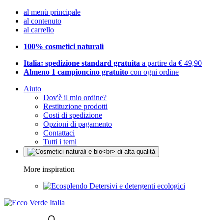
al menù principale
al contenuto
al carrello
100% cosmetici naturali
Italia: spedizione standard gratuita
a partire da € 49,90
Almeno 1 campioncino gratuito
con ogni ordine
Aiuto
Dov'è il mio ordine?
Restituzione prodotti
Costi di spedizione
Opzioni di pagamento
Contattaci
Tutti i temi
More inspiration
Detersivi e detergenti ecologici