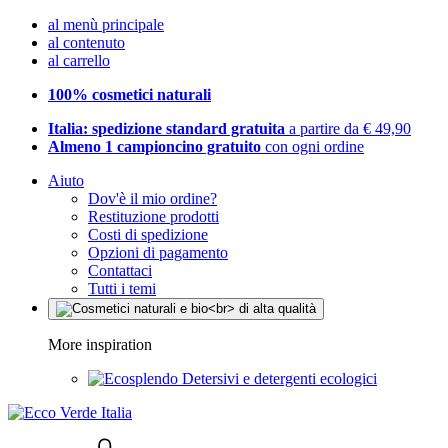
al menù principale
al contenuto
al carrello
100% cosmetici naturali
Italia: spedizione standard gratuita
a partire da € 49,90
Almeno 1 campioncino gratuito
con ogni ordine
Aiuto
Dov'è il mio ordine?
Restituzione prodotti
Costi di spedizione
Opzioni di pagamento
Contattaci
Tutti i temi
More inspiration
Detersivi e detergenti ecologici