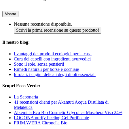
Mostra
Nessuna recensione disponibile.
Scrivi la prima recensione su questo prodotto!
Il nostro blog:
I vantaggi dei prodotti ecologici per la casa
Cura dei capelli con ingredienti ayurvedici
Sotto il sole, senza pensieri!
Rimedi naturali per borse e occhiaie
Idrolati: i cugini delicati degli di oli essenziali
Scopri Ecco Verde:
La Saponaria
41 recensioni clienti per Akamuti Acqua Distillata di
Melaleuca
Alkemilla Eco Bio Cosmetic Glycolica Maschera Viso 24%
LOGONA purify Peeling Gel Purificante
PRIMAVERA Citronella Bio