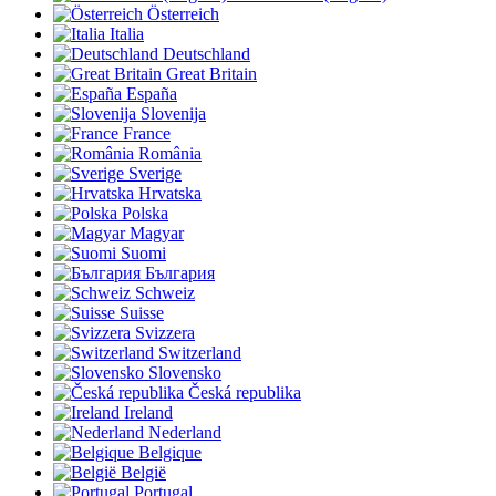
Österreich
Italia
Deutschland
Great Britain
España
Slovenija
France
România
Sverige
Hrvatska
Polska
Magyar
Suomi
България
Schweiz
Suisse
Svizzera
Switzerland
Slovensko
Česká republika
Ireland
Nederland
Belgique
België
Portugal