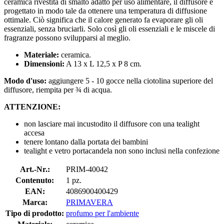
ceramica rivestita di smalto adatto per uso alimentare, il diffusore è
progettato in modo tale da ottenere una temperatura di diffusione
ottimale. Ciò significa che il calore generato fa evaporare gli oli
essenziali, senza bruciarli. Solo così gli oli essenziali e le miscele di
fragranze possono svilupparsi al meglio.
Materiale:
ceramica.
Dimensioni:
A 13 x L 12,5 x P 8 cm.
Modo d'uso:
aggiungere 5 - 10 gocce nella ciotolina superiore del
diffusore, riempita per ¾ di acqua.
ATTENZIONE:
non lasciare mai incustodito il diffusore con una tealight
accesa
tenere lontano dalla portata dei bambini
tealight e vetro portacandela non sono inclusi nella confezione
Art.-Nr.:
PRIM-40042
Contenuto:
1 pz.
EAN:
4086900400429
Marca:
PRIMAVERA
Tipo di prodotto:
profumo per l'ambiente