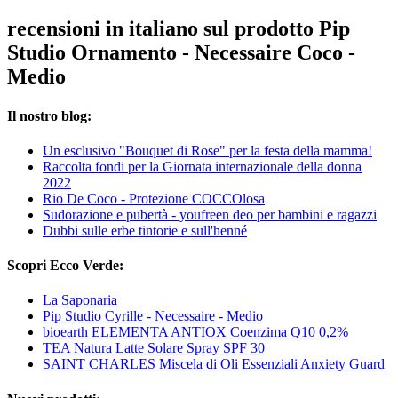
recensioni in italiano sul prodotto Pip
Studio Ornamento - Necessaire Coco -
Medio
Il nostro blog:
Un esclusivo "Bouquet di Rose" per la festa della mamma!
Raccolta fondi per la Giornata internazionale della donna
2022
Rio De Coco - Protezione COCCOlosa
Sudorazione e pubertà - youfreen deo per bambini e ragazzi
Dubbi sulle erbe tintorie e sull'henné
Scopri Ecco Verde:
La Saponaria
Pip Studio Cyrille - Necessaire - Medio
bioearth ELEMENTA ANTIOX Coenzima Q10 0,2%
TEA Natura Latte Solare Spray SPF 30
SAINT CHARLES Miscela di Oli Essenziali Anxiety Guard