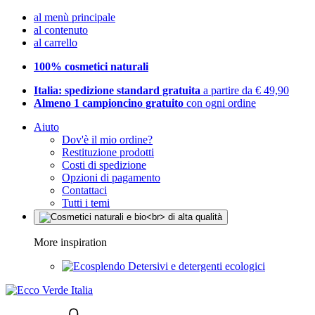
al menù principale
al contenuto
al carrello
100% cosmetici naturali
Italia: spedizione standard gratuita
a partire da € 49,90
Almeno 1 campioncino gratuito
con ogni ordine
Aiuto
Dov'è il mio ordine?
Restituzione prodotti
Costi di spedizione
Opzioni di pagamento
Contattaci
Tutti i temi
More inspiration
Detersivi e detergenti ecologici