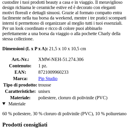
custodire i tuoi prodotti beauty a casa e in viaggio. Il meraviglioso
design richiama le ceramiche estive ed è decorato con eleganti
motivi floreali e dettagli sinuosi. Grazie al formato compatto entra
facilmente nella tua borsa da weekend, mentre i tre pratici scomparti
interni ti permettono di organizzare al meglio tutti i tuoi essenziali.
Per un look coordinato e ricco di colore puoi abbinarlo
perfettamente a una borsa da viaggio o alla pochette Charly della
stessa collezione.
Dimensioni (L x P x A):
21,5 x 10 x 10,5 cm
Art.-Nr.:
XMW-NEH-51.274.306
Contenuto:
1 pz.
EAN:
8721009960233
Marca:
Pip Studio
Tipo di prodotto:
trousse
Caratteristiche:
unisex
Materiale:
poliestere, cloruro di polivinile (PVC)
Materiale
60 % poliestere, 30 % cloruro di polivinile (PVC), 10 % poliuretano
Prodotti consigliati