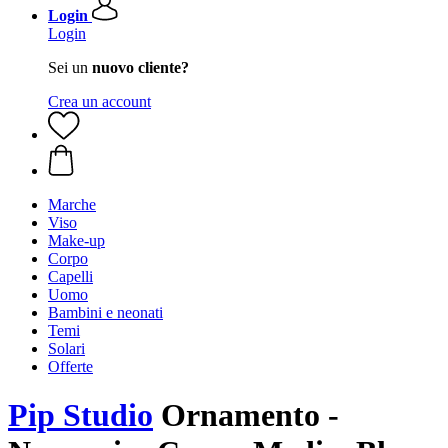
Login
Login
Sei un
nuovo cliente?
Crea un account
Marche
Viso
Make-up
Corpo
Capelli
Uomo
Bambini e neonati
Temi
Solari
Offerte
Pip Studio
Ornamento -