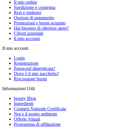
Il mio ordine
Spedizione e consegna
Resi e rimborsi
Opzioni di pagamento
Promozioni e buoni acquisto
Hai bisogno di ulteriore aiuto?
Clienti aziendali
Il mio account
Il mio account
Login
Registrazione
Password dimenticata?
Dove è il mio pacchetto?
Riscossione buoni
Informazioni Utili
beauty Blog
Ingredienti
Cosmesi Naturale Certificata
Noi e il nostro ambiente
Offerte Attuali
Programma di affiliazione