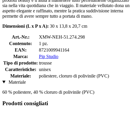
prodotti beauty e ti aiuta a mantenere tutto perfettamente organizzato
sia nella vita quotidiana che in viaggio. Il materiale vellutato dona un
aspetto elegante e raffinato, mentre la pratica suddivisione interna
permette di avere sempre tutto a portata di mano.
Dimensioni (L x P x A):
30 x 13,8 x 20,7 cm
Art.-Nr.:
XMW-NEH-51.274.298
Contenuto:
1 pz.
EAN:
8721009941164
Marca:
Pip Studio
Tipo di prodotto:
trousse
Caratteristiche:
unisex
Materiale:
poliestere, cloruro di polivinile (PVC)
Materiale
60 % poliestere, 40 % cloruro di polivinile (PVC)
Prodotti consigliati