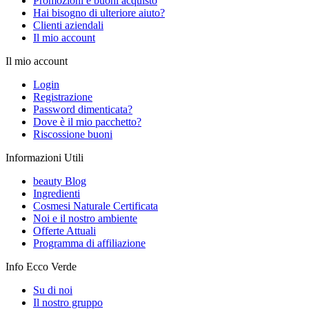
Promozioni e buoni acquisto
Hai bisogno di ulteriore aiuto?
Clienti aziendali
Il mio account
Il mio account
Login
Registrazione
Password dimenticata?
Dove è il mio pacchetto?
Riscossione buoni
Informazioni Utili
beauty Blog
Ingredienti
Cosmesi Naturale Certificata
Noi e il nostro ambiente
Offerte Attuali
Programma di affiliazione
Info Ecco Verde
Su di noi
Il nostro gruppo