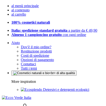
al menù principale
al contenuto
al carrello
100% cosmetici naturali
Italia: spedizione standard gratuita
a partire da € 49,90
Almeno 1 campioncino gratuito
con ogni ordine
Aiuto
Dov'è il mio ordine?
Restituzione prodotti
Costi di spedizione
Opzioni di pagamento
Contattaci
Tutti i temi
More inspiration
Detersivi e detergenti ecologici