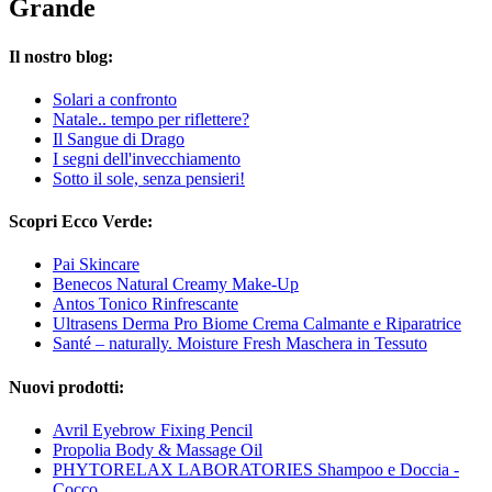
Grande
Il nostro blog:
Solari a confronto
Natale.. tempo per riflettere?
Il Sangue di Drago
I segni dell'invecchiamento
Sotto il sole, senza pensieri!
Scopri Ecco Verde:
Pai Skincare
Benecos Natural Creamy Make-Up
Antos Tonico Rinfrescante
Ultrasens Derma Pro Biome Crema Calmante e Riparatrice
Santé – naturally. Moisture Fresh Maschera in Tessuto
Nuovi prodotti:
Avril Eyebrow Fixing Pencil
Propolia Body & Massage Oil
PHYTORELAX LABORATORIES Shampoo e Doccia -
Cocco