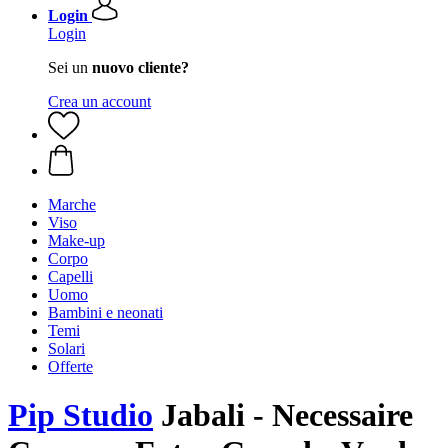
Login
Login
Sei un
nuovo cliente?
Crea un account
Marche
Viso
Make-up
Corpo
Capelli
Uomo
Bambini e neonati
Temi
Solari
Offerte
Pip Studio
Jabali - Necessaire