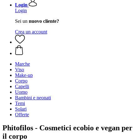
Login
Login
Sei un
nuovo cliente?
Crea un account
Marche
Viso
Make-up
Corpo
Capelli
Uomo
Bambini e neonati
Temi
Solari
Offerte
Phitofilos - Cosmetici ecobio e vegan per
il corpo