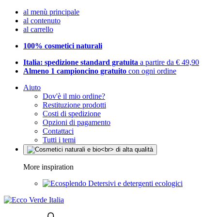
al menù principale
al contenuto
al carrello
100% cosmetici naturali
Italia: spedizione standard gratuita
a partire da € 49,90
Almeno 1 campioncino gratuito
con ogni ordine
Aiuto
Dov'è il mio ordine?
Restituzione prodotti
Costi di spedizione
Opzioni di pagamento
Contattaci
Tutti i temi
More inspiration
Detersivi e detergenti ecologici