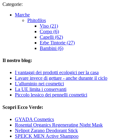
Categorie:
Marche
Phitofilos
Viso (21)
Corpo (6)
Capelli (62)
Erbe Tintorie (27)
Bambini (6)
Il nostro blog:
I vantaggi dei prodotti ecologici per la casa
Lavare invece di gettare - anche durante il ciclo
L'alluminio nei cosmetici
La UE limita i conservanti
Piccolo lessico dei pennelli cosmetici
Scopri Ecco Verde:
GYADA Cosmetics
Rosental Organics Regenerating Night Mask
Nelipot Zarano Deodorant Stick
SPEICK MEN Active Shampoo