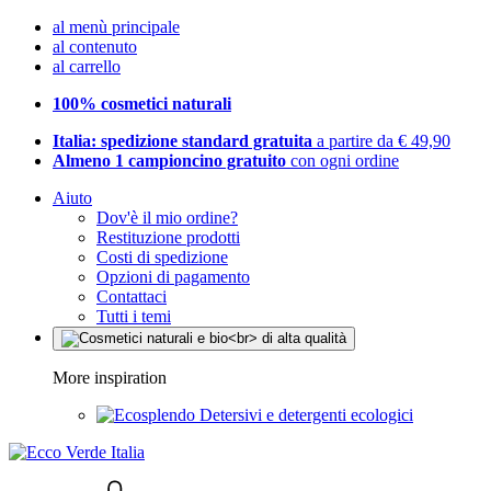
al menù principale
al contenuto
al carrello
100% cosmetici naturali
Italia: spedizione standard gratuita
a partire da € 49,90
Almeno 1 campioncino gratuito
con ogni ordine
Aiuto
Dov'è il mio ordine?
Restituzione prodotti
Costi di spedizione
Opzioni di pagamento
Contattaci
Tutti i temi
More inspiration
Detersivi e detergenti ecologici