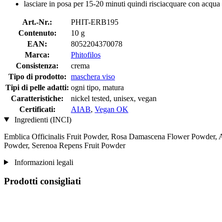
lasciare in posa per 15-20 minuti quindi risciacquare con acqua 
Art.-Nr.:
PHIT-ERB195
Contenuto:
10 g
EAN:
8052204370078
Marca:
Phitofilos
Consistenza:
crema
Tipo di prodotto:
maschera viso
Tipi di pelle adatti:
ogni tipo, matura
Caratteristiche:
nickel tested, unisex, vegan
Certificati:
AIAB
,
Vegan OK
Ingredienti (INCI)
Emblica Officinalis Fruit Powder, Rosa Damascena Flower Powder, A
Powder, Serenoa Repens Fruit Powder
Informazioni legali
Prodotti consigliati