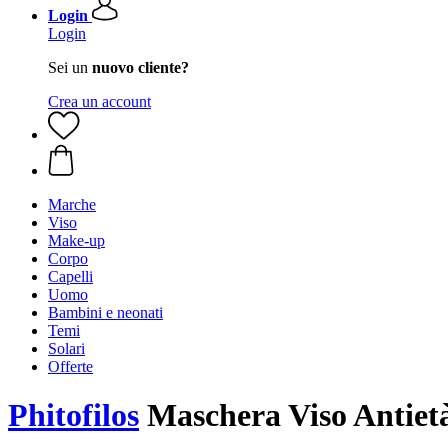
Login
Login
Sei un
nuovo cliente?
Crea un account
Marche
Viso
Make-up
Corpo
Capelli
Uomo
Bambini e neonati
Temi
Solari
Offerte
Phitofilos
Maschera Viso Antietà