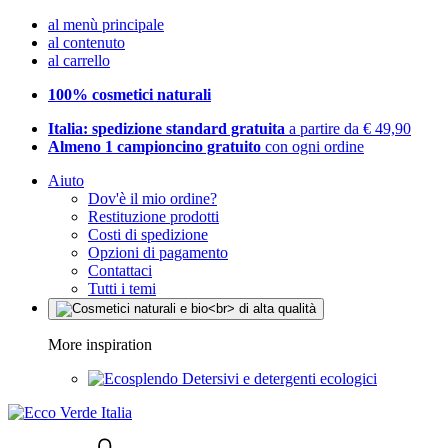
al menù principale
al contenuto
al carrello
100% cosmetici naturali
Italia: spedizione standard gratuita
a partire da € 49,90
Almeno 1 campioncino gratuito
con ogni ordine
Aiuto
Dov'è il mio ordine?
Restituzione prodotti
Costi di spedizione
Opzioni di pagamento
Contattaci
Tutti i temi
More inspiration
Detersivi e detergenti ecologici