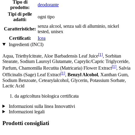
Tipo di
deodorante
prodotto:
Tipi di pelle
ogni tipo
adatti:
senza alcool, senza sali di alluminio, nickel
Caratteristiche:
tested, unisex
Certificati:
Icea
Ingredienti (INCI)
[1]
Aqua, Triethylcitrate, Aloe Barbadensis Leaf Juice
, Sorbitan
Stearate, Sodium Lauroyl Glutamate, Caprylic/Capric Triglyceride,
[1]
Parfum, Chamomilla Recutita (Matricaria) Flower Extract
, Salvia
[1]
Officinalis (Sage) Leaf Extract
,
Benzyl Alcohol
, Xanthan Gum,
Sodium Benzoate, Cetearylalcohol, Glycerin, Potassium Sorbate,
Lactic Acid
da agricoltura biologica certificata
Informazioni sulla linea Innovattivi
Informazioni legali
Prodotti consigliati