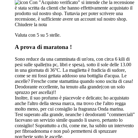
Con "Acquisto verificato" si intende che la recensione
è stata scritta da clienti che hanno effettivamente acquistato il
prodotto sul nostro shop. Tuttavia per poter scrivere una
recensione, è sufficiente avere un account sul nostro shop.
Chiudere la nota
Valuta con 5 su 5 stelle.
A prova di maratona !
Sono reduce da una camminata di un'ora, con circa 6 kili di
pesi sulle spalle(tra pc, libri e spesa), sotto il sole delle 13.00
in una giornata di 36°C. La maglietta è fradicia di sudore,
come se mi fossi gettata addosso una bottiglia d'acqua. Le
ascelle? Fresche come stamattina quando sono uscita di casa!
Deodorante eccellente, ha tenuto alla grande(con un solo
spruzzo per ascella)!!
Inoltre, il suo profumo è piacevole e delicato; ho acquistato
anche l'altro della stessa marca, ma trovo che l'altro regga
molto meno, per cui consiglio la fragranza Onda marina.
Test superato alla grande, neanche i deodoranti "commerciali"
facevano un servizio simile quando li usavo, pertanto lo
consiglio! Soprattutto a chi, come me, ha subìto un intervento
per fibroadenoma e non può permettersi di spruzzare
porcherie sotto le ascelle.