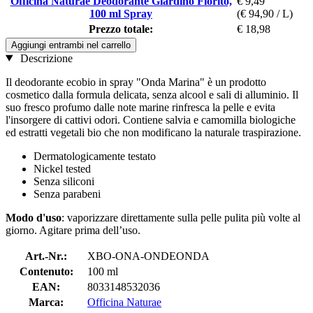
Officina Naturae Deodorante Giardino Fiorito,
€ 9,49
100 ml Spray
(€ 94,90 / L)
Prezzo totale:
€ 18,98
Aggiungi entrambi nel carrello
Descrizione
Il deodorante ecobio in spray "Onda Marina" è un prodotto
cosmetico dalla formula delicata, senza alcool e sali di alluminio. Il
suo fresco profumo dalle note marine rinfresca la pelle e evita
l'insorgere di cattivi odori. Contiene salvia e camomilla biologiche
ed estratti vegetali bio che non modificano la naturale traspirazione.
Dermatologicamente testato
Nickel tested
Senza siliconi
Senza parabeni
Modo d'uso
: vaporizzare direttamente sulla pelle pulita più volte al
giorno. Agitare prima dell’uso.
Art.-Nr.:
XBO-ONA-ONDEONDA
Contenuto:
100 ml
EAN:
8033148532036
Marca:
Officina Naturae