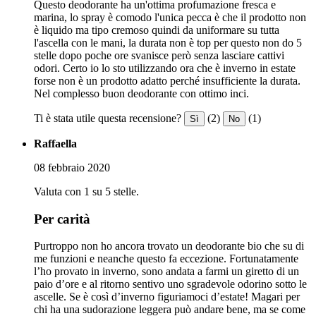
Questo deodorante ha un'ottima profumazione fresca e
marina, lo spray è comodo l'unica pecca è che il prodotto non
è liquido ma tipo cremoso quindi da uniformare su tutta
l'ascella con le mani, la durata non è top per questo non do 5
stelle dopo poche ore svanisce però senza lasciare cattivi
odori. Certo io lo sto utilizzando ora che è inverno in estate
forse non è un prodotto adatto perché insufficiente la durata.
Nel complesso buon deodorante con ottimo inci.
Ti è stata utile questa recensione?
(2)
(1)
Sì
No
Raffaella
08 febbraio 2020
Valuta con 1 su 5 stelle.
Per carità
Purtroppo non ho ancora trovato un deodorante bio che su di
me funzioni e neanche questo fa eccezione. Fortunatamente
l’ho provato in inverno, sono andata a farmi un giretto di un
paio d’ore e al ritorno sentivo uno sgradevole odorino sotto le
ascelle. Se è così d’inverno figuriamoci d’estate! Magari per
chi ha una sudorazione leggera può andare bene, ma se come