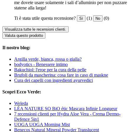
me dovete usare solamente i sali d’alluminio per non puzzare
statene alla larga!
Ti è stata utile questa recensione?
(1)
(0)
Sì
No
Visualizza tutte le recensioni clienti.
Valuta questo prodotto
Il nostro blog:
Argilla verde, bianca, rossa o gialla?
bodyotics - Benessere intimo
Bakuchiol: l'eroe per la cura della pelle
Brufoli da mascherina: cosa fare in caso di maskne
Cura dei capelli con ingredienti ayurvedici
Scopri Ecco Verde:
Weleda
LÉA NATURE SO BiO étic Mascara Infinie Longueur
7 recensioni clienti per Hydra Aloe Vera - Crema Dermo-
Defence 5in1
UOGA UOGA Morning Mist
Benecos Natural Mineral Powder Translucent