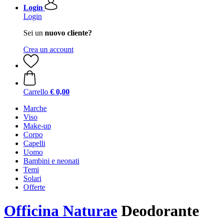
Login
Login
Sei un
nuovo cliente?
Crea un account
Carrello
€ 0,00
Marche
Viso
Make-up
Corpo
Capelli
Uomo
Bambini e neonati
Temi
Solari
Offerte
Officina Naturae
Deodorante