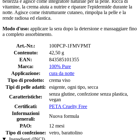
bellezza e agisce come integratore naturale per la pelle. Ricca di
vitamine, la crema aiuta a nutrire e riparare l'epidermide durante la
notte. Agisce come ristrutturante cutaneo, rimpolpa la pelle e la
rende radiosa ed elastica.
Modo d'uso:
applicare la sera dopo la detersione e massaggiare fino
a completo assorbimento.
Art.-Nr.:
100PCP-1FMVPMT
Contenuto:
42,50 g
EAN:
843585101355
Marca:
100% Pure
Applicazione:
cura da notte
Tipo di prodotto:
crema viso
Tipi di pelle adatti:
esigente, ogni tipo, secca
senza glutine, confezione senza plastica,
Caratteristiche:
vegan
Certificati:
PETA Cruelty Free
Informazioni
Nuova formula
generali:
PAO:
12 mesi
Tipo di confezione:
vetro, barattolino
Ingredienti (INCI)