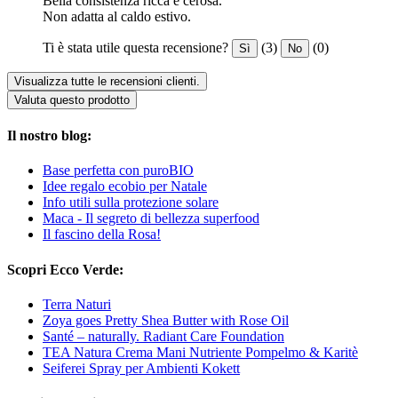
Bella consistenza ricca e cerosa.
Non adatta al caldo estivo.
Ti è stata utile questa recensione?
(3)
(0)
Sì
No
Visualizza tutte le recensioni clienti.
Valuta questo prodotto
Il nostro blog:
Base perfetta con puroBIO
Idee regalo ecobio per Natale
Info utili sulla protezione solare
Maca - Il segreto di bellezza superfood
Il fascino della Rosa!
Scopri Ecco Verde:
Terra Naturi
Zoya goes Pretty Shea Butter with Rose Oil
Santé – naturally. Radiant Care Foundation
TEA Natura Crema Mani Nutriente Pompelmo & Karitè
Seiferei Spray per Ambienti Kokett