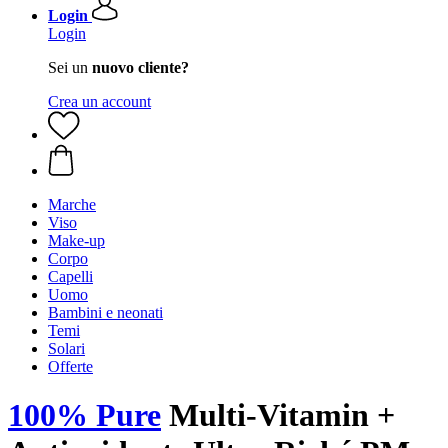
Login
Login
Sei un
nuovo cliente?
Crea un account
Marche
Viso
Make-up
Corpo
Capelli
Uomo
Bambini e neonati
Temi
Solari
Offerte
100% Pure
Multi-Vitamin +