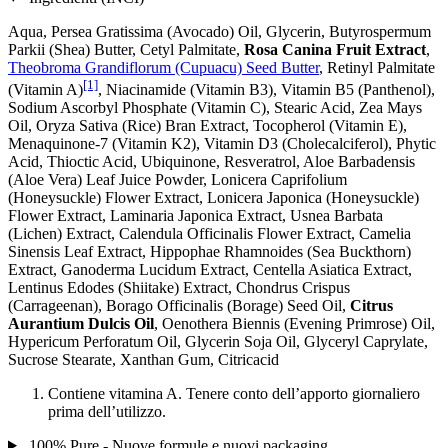
Aqua, Persea Gratissima (Avocado) Oil, Glycerin, Butyrospermum
Parkii (Shea) Butter, Cetyl Palmitate,
Rosa Canina Fruit Extract
,
Theobroma Grandiflorum (Cupuacu) Seed Butter
, Retinyl Palmitate
[1]
(Vitamin A)
, Niacinamide (Vitamin B3), Vitamin B5 (Panthenol),
Sodium Ascorbyl Phosphate (Vitamin C), Stearic Acid, Zea Mays
Oil, Oryza Sativa (Rice) Bran Extract, Tocopherol (Vitamin E),
Menaquinone-7 (Vitamin K2), Vitamin D3 (Cholecalciferol), Phytic
Acid, Thioctic Acid, Ubiquinone, Resveratrol, Aloe Barbadensis
(Aloe Vera) Leaf Juice Powder, Lonicera Caprifolium
(Honeysuckle) Flower Extract, Lonicera Japonica (Honeysuckle)
Flower Extract, Laminaria Japonica Extract, Usnea Barbata
(Lichen) Extract, Calendula Officinalis Flower Extract, Camelia
Sinensis Leaf Extract, Hippophae Rhamnoides (Sea Buckthorn)
Extract, Ganoderma Lucidum Extract, Centella Asiatica Extract,
Lentinus Edodes (Shiitake) Extract, Chondrus Crispus
(Carrageenan), Borago Officinalis (Borage) Seed Oil,
Citrus
Aurantium Dulcis Oil
, Oenothera Biennis (Evening Primrose) Oil,
Hypericum Perforatum Oil, Glycerin Soja Oil, Glyceryl Caprylate,
Sucrose Stearate, Xanthan Gum, Citricacid
Contiene vitamina A. Tenere conto dell’apporto giornaliero
prima dell’utilizzo.
100% Pure - Nuove formule e nuovi packaging