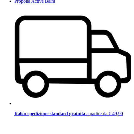
Propolia Active Balm
Italia: spedizione standard gratuita
a partire da € 49,90