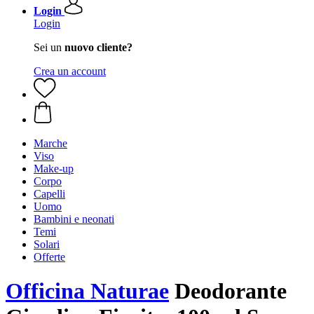
Login
Login
Sei un
nuovo cliente?
Crea un account
Marche
Viso
Make-up
Corpo
Capelli
Uomo
Bambini e neonati
Temi
Solari
Offerte
Officina Naturae
Deodorante