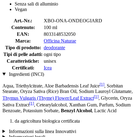
Senza sali di alluminio
Vegan
Art.-Nr.:
XBO-ONA-ONDEOGIARD
Contenuto:
100 ml
EAN:
8033148532050
Marca:
Officina Naturae
Tipo di prodotto:
deodorante
Tipi di pelle adatti:
ogni tipo
Caratteristiche:
unisex
Certificati:
Icea
Ingredienti (INCI)
[1]
Aqua, Triethylcitrate, Aloe Barbadensis Leaf Juice
, Sorbitan
Stearate, Oryza Sativa (Rice) Bran Oil, Sodium Lauroyl Glutamate,
[1]
Thymus Vulgaris (Thyme) Flower/Leaf Extract
, Glycerin, Oryza
[1]
Sativa Extract
, Cetearylalcohol, Xanthan Gum, Parfum, Sodium
Benzoate, Potassium Sorbate,
Benzyl Alcohol
, Lactic Acid
da agricoltura biologica certificata
Informazioni sulla linea Innovattivi
Informazioni legali