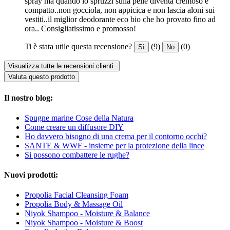
spray ma quando lo spruzzi sulla pelle diventa cremoso e
compatto..non gocciola, non appicica e non lascia aloni sui
vestiti..il miglior deodorante eco bio che ho provato fino ad
ora.. Consigliatissimo e promosso!
Ti è stata utile questa recensione?
(9)
(0)
Sì
No
Visualizza tutte le recensioni clienti.
Valuta questo prodotto
Il nostro blog:
Spugne marine Cose della Natura
Come creare un diffusore DIY
Ho davvero bisogno di una crema per il contorno occhi?
SANTE & WWF - insieme per la protezione della lince
Si possono combattere le rughe?
Nuovi prodotti:
Propolia Facial Cleansing Foam
Propolia Body & Massage Oil
Niyok Shampoo - Moisture & Balance
Niyok Shampoo - Moisture & Boost