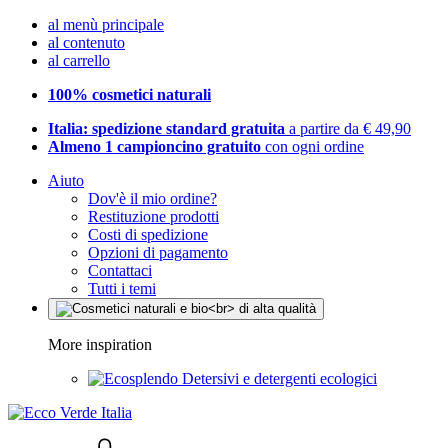
al menù principale
al contenuto
al carrello
100% cosmetici naturali
Italia: spedizione standard gratuita
a partire da € 49,90
Almeno 1 campioncino gratuito
con ogni ordine
Aiuto
Dov'è il mio ordine?
Restituzione prodotti
Costi di spedizione
Opzioni di pagamento
Contattaci
Tutti i temi
More inspiration
Detersivi e detergenti ecologici