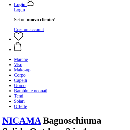
Login
Login
Sei un
nuovo cliente?
Crea un account
Marche
Viso
Make-up
Corpo
Capelli
Uomo
Bambini e neonati
Temi
Solari
Offerte
NICAMA
Bagnoschiuma