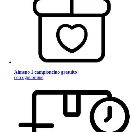
Almeno 1 campioncino gratuito
con ogni ordine