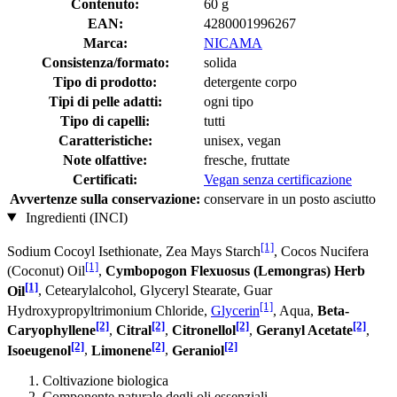
Contenuto:
60 g
EAN:
4280001996267
Marca:
NICAMA
Consistenza/formato:
solida
Tipo di prodotto:
detergente corpo
Tipi di pelle adatti:
ogni tipo
Tipo di capelli:
tutti
Caratteristiche:
unisex, vegan
Note olfattive:
fresche, fruttate
Certificati:
Vegan senza certificazione
Avvertenze sulla conservazione:
conservare in un posto asciutto
Ingredienti (INCI)
[1]
Sodium Cocoyl Isethionate, Zea Mays Starch
, Cocos Nucifera
[1]
(Coconut) Oil
,
Cymbopogon Flexuosus (Lemongras) Herb
[1]
Oil
, Cetearylalcohol, Glyceryl Stearate, Guar
[1]
Hydroxypropyltrimonium Chloride,
Glycerin
, Aqua,
Beta-
[2]
[2]
[2]
[2]
Caryophyllene
,
Citral
,
Citronellol
,
Geranyl Acetate
,
[2]
[2]
[2]
Isoeugenol
,
Limonene
,
Geraniol
Coltivazione biologica
Componente naturale degli oli essenziali