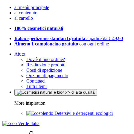
al menù principale
al contenuto
al carrello
100% cosmetici naturali
Italia: spedizione standard gratuita
a partire da € 49,90
Almeno 1 campioncino gratuito
con ogni ordine
Aiuto
Dov'è il mio ordine?
Restituzione prodotti
Costi di spedizione
Opzioni di pagamento
Contattaci
Tutti i temi
More inspiration
Detersivi e detergenti ecologici