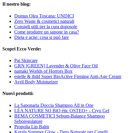
Il nostro blog:
Domus Olea Toscana: UNDICI
Zero Waste & cosmetici naturali
Consigli utili per la cura doposole
Come produrre un sapone in casa?
Dieta e acne: cosa si può fare
Scopri Ecco Verde:
Pai Skincare
GRN [GREEN] Lavender & Olive Face Oil
namaki Worlds of Horrors Box
estelle & thild Super BioActive Firming Anti-Age Cream
Avril Body Moisturizer
Nuovi prodotti:
La Saponaria Doccia Shampoo All in One
LÉA NATURE SO BiO étic OSTEO+ - Cryo Gel
BEMA COSMETICI Sebum-Balance Shampoo
Seboregolatore
Propolia Lip Balm
Kerala Summer Glow - Tinta Naturale per Capelli