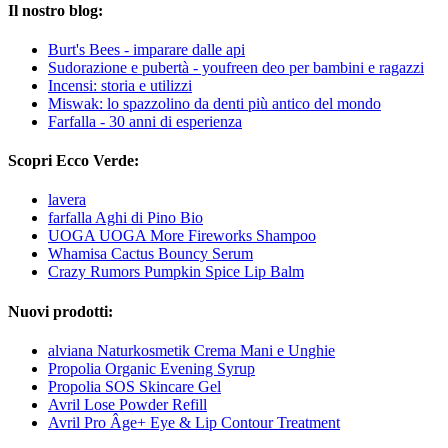
Il nostro blog:
Burt's Bees - imparare dalle api
Sudorazione e pubertà - youfreen deo per bambini e ragazzi
Incensi: storia e utilizzi
Miswak: lo spazzolino da denti più antico del mondo
Farfalla - 30 anni di esperienza
Scopri Ecco Verde:
lavera
farfalla Aghi di Pino Bio
UOGA UOGA More Fireworks Shampoo
Whamisa Cactus Bouncy Serum
Crazy Rumors Pumpkin Spice Lip Balm
Nuovi prodotti:
alviana Naturkosmetik Crema Mani e Unghie
Propolia Organic Evening Syrup
Propolia SOS Skincare Gel
Avril Lose Powder Refill
Avril Pro Âge+ Eye & Lip Contour Treatment