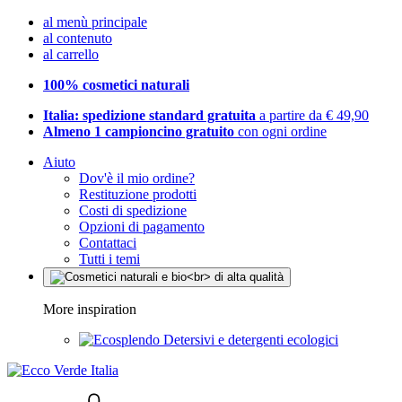
al menù principale
al contenuto
al carrello
100% cosmetici naturali
Italia: spedizione standard gratuita
a partire da € 49,90
Almeno 1 campioncino gratuito
con ogni ordine
Aiuto
Dov'è il mio ordine?
Restituzione prodotti
Costi di spedizione
Opzioni di pagamento
Contattaci
Tutti i temi
More inspiration
Detersivi e detergenti ecologici