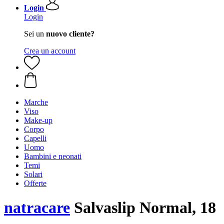
Login
Login
Sei un
nuovo cliente?
Crea un account
Marche
Viso
Make-up
Corpo
Capelli
Uomo
Bambini e neonati
Temi
Solari
Offerte
natracare
Salvaslip Normal, 18