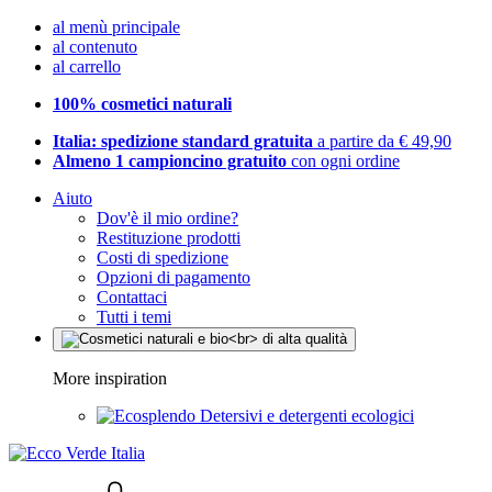
al menù principale
al contenuto
al carrello
100% cosmetici naturali
Italia: spedizione standard gratuita
a partire da € 49,90
Almeno 1 campioncino gratuito
con ogni ordine
Aiuto
Dov'è il mio ordine?
Restituzione prodotti
Costi di spedizione
Opzioni di pagamento
Contattaci
Tutti i temi
More inspiration
Detersivi e detergenti ecologici