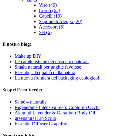
Viso (49)
Corpo (62)
Capelli (19)
Sapone di Aleppo (20)
Accessori (6)
Set (6)
Il nostro blog:
Make up DIY
Le caratteristiche dei cosmetici naturali
Smalti naturali per unghie favolose!
Essentiq - la qualità dalla natura
La nuova frontiera del packaging ecologico!
Scopri Ecco Verde:
Santé – naturally.
Rigenerante Intensiva Siero Contorno Occhi
Akamuti Lavender & Geranium Body Oil
greenatural Lip Scrub
Essentiq Diffuser Grapefruit
Nuovi prodotti: