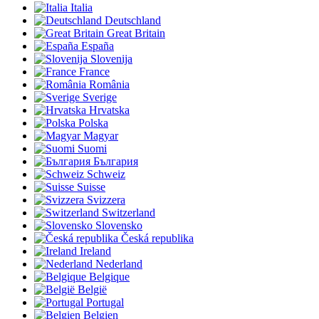
Italia
Deutschland
Great Britain
España
Slovenija
France
România
Sverige
Hrvatska
Polska
Magyar
Suomi
България
Schweiz
Suisse
Svizzera
Switzerland
Slovensko
Česká republika
Ireland
Nederland
Belgique
België
Portugal
Belgien