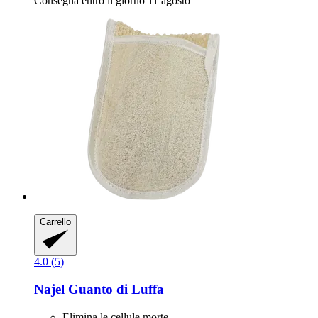
Consegna entro il giorno 11 agosto
Carrello
4.0 (5)
Najel
Guanto di Luffa
Elimina le cellule morte