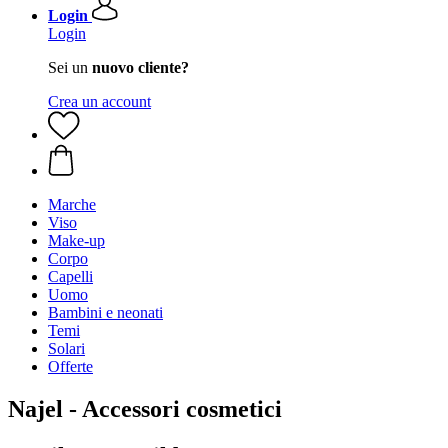
Login
Login
Sei un
nuovo cliente?
Crea un account
Marche
Viso
Make-up
Corpo
Capelli
Uomo
Bambini e neonati
Temi
Solari
Offerte
Najel - Accessori cosmetici