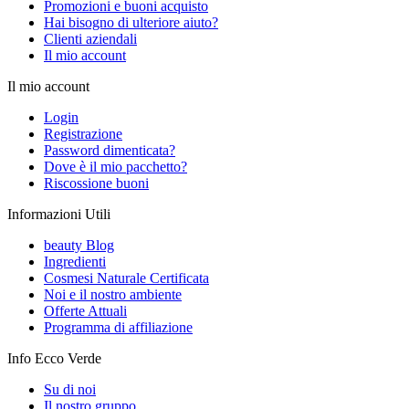
Promozioni e buoni acquisto
Hai bisogno di ulteriore aiuto?
Clienti aziendali
Il mio account
Il mio account
Login
Registrazione
Password dimenticata?
Dove è il mio pacchetto?
Riscossione buoni
Informazioni Utili
beauty Blog
Ingredienti
Cosmesi Naturale Certificata
Noi e il nostro ambiente
Offerte Attuali
Programma di affiliazione
Info Ecco Verde
Su di noi
Il nostro gruppo