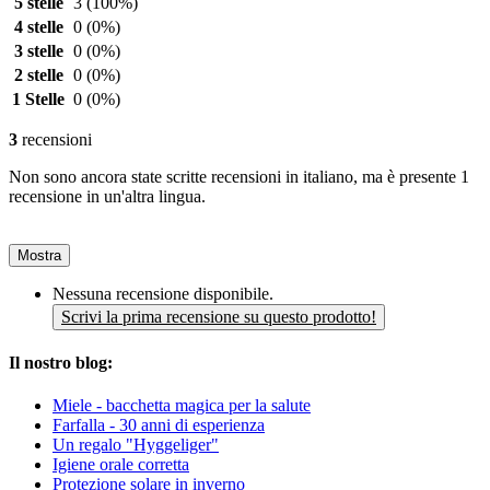
5 stelle
3
(100%)
4 stelle
0
(0%)
3 stelle
0
(0%)
2 stelle
0
(0%)
1 Stelle
0
(0%)
3
recensioni
Non sono ancora state scritte recensioni in italiano, ma è presente 1
recensione in un'altra lingua.
Mostra
Nessuna recensione disponibile.
Scrivi la prima recensione su questo prodotto!
Il nostro blog:
Miele - bacchetta magica per la salute
Farfalla - 30 anni di esperienza
Un regalo "Hyggeliger"
Igiene orale corretta
Protezione solare in inverno