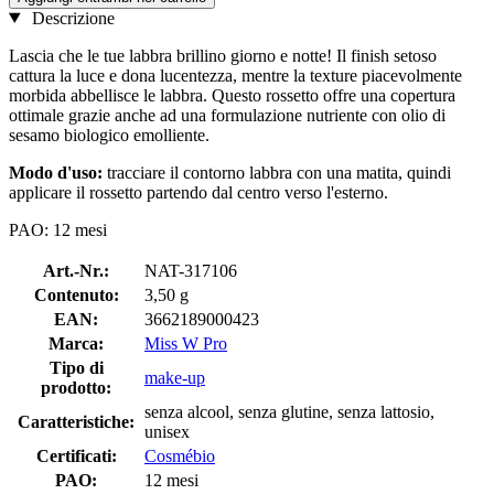
Descrizione
Lascia che le tue labbra brillino giorno e notte! Il finish setoso
cattura la luce e dona lucentezza, mentre la texture piacevolmente
morbida abbellisce le labbra. Questo rossetto offre una copertura
ottimale grazie anche ad una formulazione nutriente con olio di
sesamo biologico emolliente.
Modo d'uso:
tracciare il contorno labbra con una matita, quindi
applicare il rossetto partendo dal centro verso l'esterno.
PAO: 12 mesi
Art.-Nr.:
NAT-317106
Contenuto:
3,50 g
EAN:
3662189000423
Marca:
Miss W Pro
Tipo di
make-up
prodotto:
senza alcool, senza glutine, senza lattosio,
Caratteristiche:
unisex
Certificati:
Cosmébio
PAO:
12 mesi