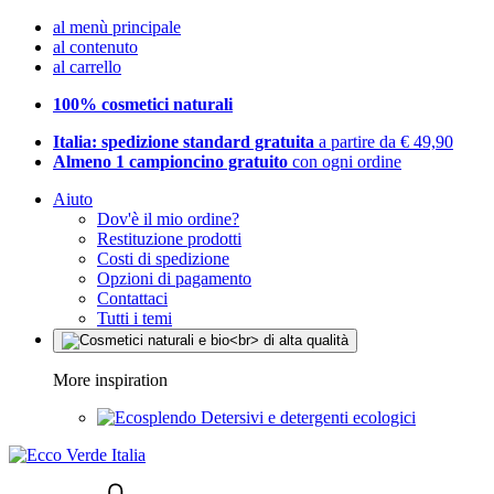
al menù principale
al contenuto
al carrello
100% cosmetici naturali
Italia: spedizione standard gratuita
a partire da € 49,90
Almeno 1 campioncino gratuito
con ogni ordine
Aiuto
Dov'è il mio ordine?
Restituzione prodotti
Costi di spedizione
Opzioni di pagamento
Contattaci
Tutti i temi
More inspiration
Detersivi e detergenti ecologici