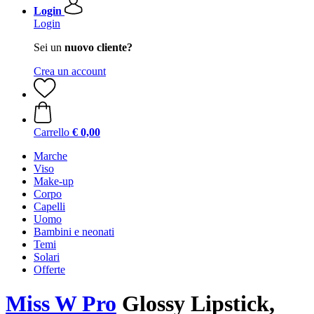
Login
Login
Sei un
nuovo cliente?
Crea un account
Carrello
€ 0,00
Marche
Viso
Make-up
Corpo
Capelli
Uomo
Bambini e neonati
Temi
Solari
Offerte
Miss W Pro
Glossy Lipstick,