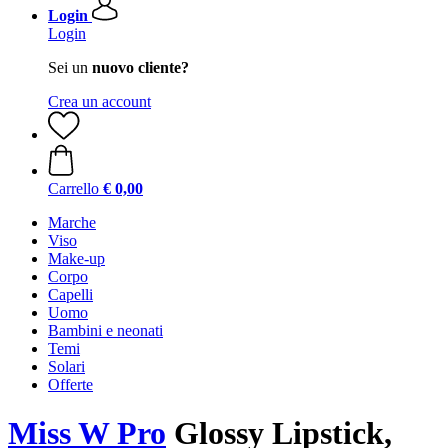
Login
Login
Sei un
nuovo cliente?
Crea un account
Carrello
€ 0,00
Marche
Viso
Make-up
Corpo
Capelli
Uomo
Bambini e neonati
Temi
Solari
Offerte
Miss W Pro
Glossy Lipstick,