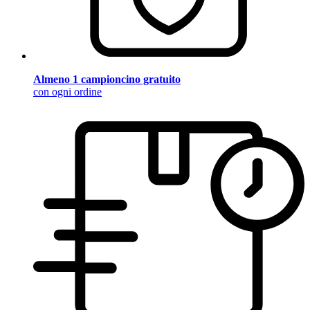
Almeno 1 campioncino gratuito
con ogni ordine