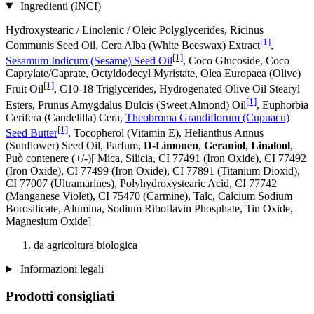
Ingredienti (INCI)
Hydroxystearic / Linolenic / Oleic Polyglycerides, Ricinus
[1]
Communis Seed Oil, Cera Alba (White Beeswax) Extract
,
[1]
Sesamum Indicum (Sesame) Seed Oil
, Coco Glucoside, Coco
Caprylate/Caprate, Octyldodecyl Myristate, Olea Europaea (Olive)
[1]
Fruit Oil
, C10-18 Triglycerides, Hydrogenated Olive Oil Stearyl
[1]
Esters, Prunus Amygdalus Dulcis (Sweet Almond) Oil
, Euphorbia
Cerifera (Candelilla) Cera,
Theobroma Grandiflorum (Cupuacu)
[1]
Seed Butter
, Tocopherol (Vitamin E), Helianthus Annus
(Sunflower) Seed Oil, Parfum,
D-Limonen
,
Geraniol
,
Linalool
,
Può contenere (+/-)[ Mica, Silicia, CI 77491 (Iron Oxide), CI 77492
(Iron Oxide), CI 77499 (Iron Oxide), CI 77891 (Titanium Dioxid),
CI 77007 (Ultramarines) , Polyhydroxystearic Acid, CI 77742
(Manganese Violet), CI 75470 (Carmine), Talc, Calcium Sodium
Borosilicate, Alumina, Sodium Riboflavin Phosphate, Tin Oxide,
Magnesium Oxide]
da agricoltura biologica
Informazioni legali
Prodotti consigliati