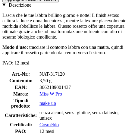
Descrizione
Lascia che le tue labbra brillino giorno e notte! Il finish setoso
cattura la luce e dona lucentezza, mentre la texture piacevolmente
morbida abbellisce le labbra. Questo rossetto offre una copertura
ottimale grazie anche ad una formulazione nutriente con olio di
sesamo biologico emolliente.
Modo d'uso:
tracciare il contorno labbra con una matita, quindi
applicare il rossetto partendo dal centro verso l'esterno.
PAO: 12 mesi
Art.-Nr.:
NAT-317120
Contenuto:
3,50 g
EAN:
3662189001437
Marca:
Miss W Pro
Tipo di
make-up
prodotto:
senza alcool, senza glutine, senza lattosio,
Caratteristiche:
unisex
Certificati:
Cosmébio
PAO:
12 mesi