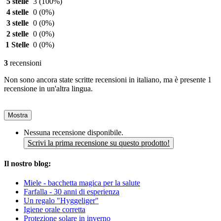
5 stelle
3
(100%)
4 stelle
0
(0%)
3 stelle
0
(0%)
2 stelle
0
(0%)
1 Stelle
0
(0%)
3
recensioni
Non sono ancora state scritte recensioni in italiano, ma è presente 1
recensione in un'altra lingua.
Mostra
Nessuna recensione disponibile.
Scrivi la prima recensione su questo prodotto!
Il nostro blog:
Miele - bacchetta magica per la salute
Farfalla - 30 anni di esperienza
Un regalo "Hyggeliger"
Igiene orale corretta
Protezione solare in inverno