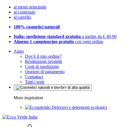
al menù principale
al contenuto
al carrello
100% cosmetici naturali
Italia: spedizione standard gratuita
a partire da € 49,90
Almeno 1 campioncino gratuito
con ogni ordine
Aiuto
Dov'è il mio ordine?
Restituzione prodotti
Costi di spedizione
Opzioni di pagamento
Contattaci
Tutti i temi
More inspiration
Detersivi e detergenti ecologici