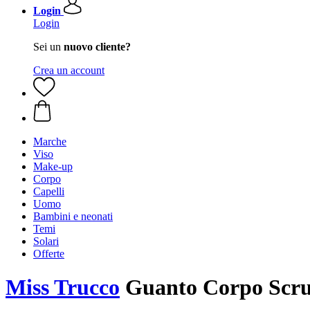
Login
Login
Sei un
nuovo cliente?
Crea un account
Marche
Viso
Make-up
Corpo
Capelli
Uomo
Bambini e neonati
Temi
Solari
Offerte
Miss Trucco
Guanto Corpo Scr