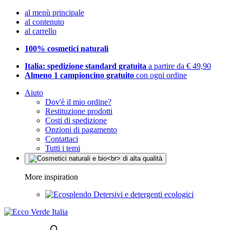
al menù principale
al contenuto
al carrello
100% cosmetici naturali
Italia: spedizione standard gratuita
a partire da € 49,90
Almeno 1 campioncino gratuito
con ogni ordine
Aiuto
Dov'è il mio ordine?
Restituzione prodotti
Costi di spedizione
Opzioni di pagamento
Contattaci
Tutti i temi
More inspiration
Detersivi e detergenti ecologici