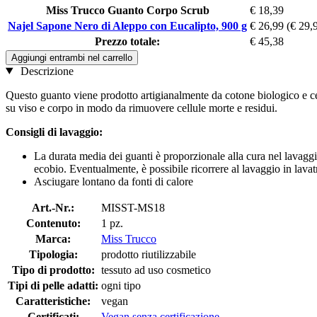
Miss Trucco Guanto Corpo Scrub
€ 18,39
Najel Sapone Nero di Aleppo con Eucalipto, 900 g
€ 26,99
(€ 29,9
Prezzo totale:
€ 45,38
Aggiungi entrambi nel carrello
Descrizione
Questo guanto viene prodotto artigianalmente da cotone biologico e cert
su viso e corpo in modo da rimuovere cellule morte e residui.
Consigli di lavaggio:
La durata media dei guanti è proporzionale alla cura nel lavaggi
ecobio. Eventualmente, è possibile ricorrere al lavaggio in lavat
Asciugare lontano da fonti di calore
Art.-Nr.:
MISST-MS18
Contenuto:
1 pz.
Marca:
Miss Trucco
Tipologia:
prodotto riutilizzabile
Tipo di prodotto:
tessuto ad uso cosmetico
Tipi di pelle adatti:
ogni tipo
Caratteristiche:
vegan
Certificati:
Vegan senza certificazione