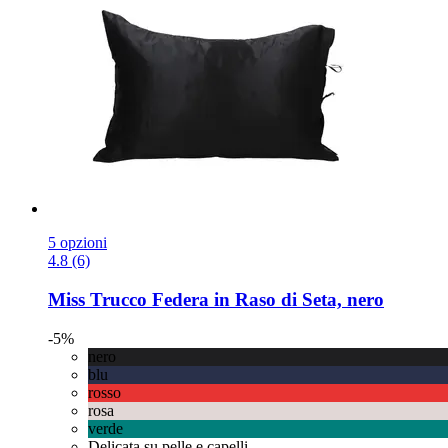
5 opzioni
4.8 (6)
Miss Trucco
Federa in Raso di Seta, nero
-5%
nero
blu
rosso
rosa
verde
Delicata su pelle e capelli