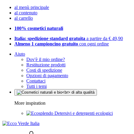
al menù principale
al contenuto
al carrello
100% cosmetici naturali
Italia: spedizione standard gratuita
a partire da € 49,90
Almeno 1 campioncino gratuito
con ogni ordine
Aiuto
Dov'è il mio ordine?
Restituzione prodotti
Costi di spedizione
Opzioni di pagamento
Contattaci
Tutti i temi
More inspiration
Detersivi e detergenti ecologici