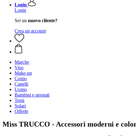
Login
Login
Sei un
nuovo cliente?
Crea un account
Marche
Viso
Make-up
Corpo
Capelli
Uomo
Bambini e neonati
Temi
Solari
Offerte
Miss TRUCCO - Accessori moderni e colora