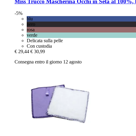
Miss Trucco
Mascherina Occhi in Seta al 100%, 
-5%
blu
nero
rosa
verde
Delicata sulla pelle
Con custodia
€ 29,44
€ 30,99
Consegna entro il giorno 12 agosto