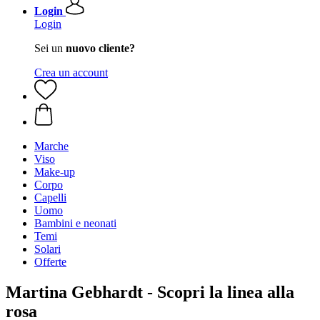
Login
Login
Sei un
nuovo cliente?
Crea un account
Marche
Viso
Make-up
Corpo
Capelli
Uomo
Bambini e neonati
Temi
Solari
Offerte
Martina Gebhardt - Scopri la linea alla
rosa