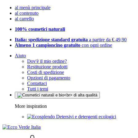
al menù principale
al contenuto
al carrello
100% cosmetici naturali
Italia: spedizione standard gratuita
a partire da € 49,90
Almeno 1 campioncino gratuito
con ogni ordine
Aiuto
Dov'è il mio ordine?
Restituzione prodotti
Costi di spedizione
Opzioni di pagamento
Contattaci
Tutti i temi
More inspiration
Detersivi e detergenti ecologici