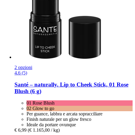
2 opzioni
4.6 (5)
Santé – naturally.
Lip to Cheek Stick, 01 Rose
Blush (6 g)
01 Rose Blush
02 Glow to go
Per guance, labbra e arcata sopracciliare
Finish naturale per un glow fresco
Ideale da portare ovunque
€ 6,99
(€ 1.165,00 / kg)