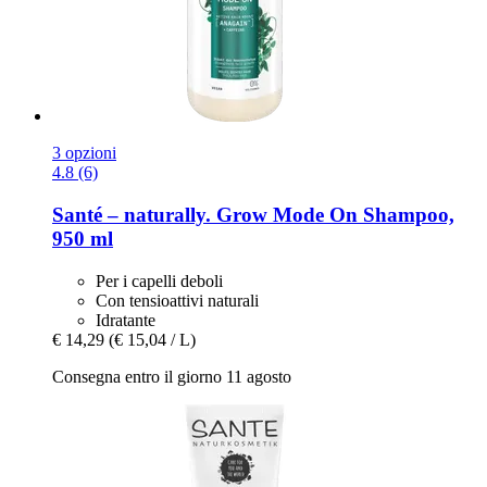
3 opzioni
4.8 (6)
Santé – naturally.
Grow Mode On Shampoo,
950 ml
Per i capelli deboli
Con tensioattivi naturali
Idratante
€ 14,29
(€ 15,04 / L)
Consegna entro il giorno 11 agosto