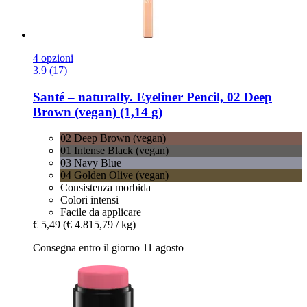
4 opzioni
3.9 (17)
Santé – naturally.
Eyeliner Pencil, 02 Deep
Brown (vegan) (1,14 g)
02 Deep Brown (vegan)
01 Intense Black (vegan)
03 Navy Blue
04 Golden Olive (vegan)
Consistenza morbida
Colori intensi
Facile da applicare
€ 5,49
(€ 4.815,79 / kg)
Consegna entro il giorno 11 agosto