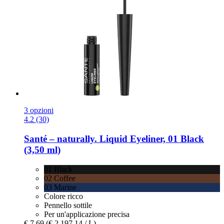
3 opzioni
4.2 (30)
Santé – naturally.
Liquid Eyeliner, 01 Black
(3,50 ml)
01 Black
02 Coffee
03 Marine
Colore ricco
Pennello sottile
Per un'applicazione precisa
€ 7,69
(€ 2.197,14 / L)