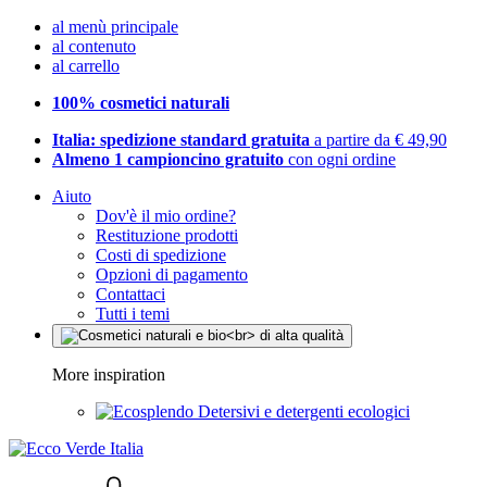
al menù principale
al contenuto
al carrello
100% cosmetici naturali
Italia: spedizione standard gratuita
a partire da € 49,90
Almeno 1 campioncino gratuito
con ogni ordine
Aiuto
Dov'è il mio ordine?
Restituzione prodotti
Costi di spedizione
Opzioni di pagamento
Contattaci
Tutti i temi
More inspiration
Detersivi e detergenti ecologici