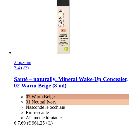
2 opzioni
3.4 (27)
Santé – naturally.
Mineral Wake-​Up Concealer,
02 Warm Beige (8 ml)
02 Warm Beige
01 Neutral Ivory
Nasconde le occhiaie
Rinfrescante
Altamente idratante
€ 7,69
(€ 961,25 / L)