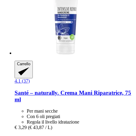
Carrello
4.1 (37)
Santé – naturally.
Crema Mani Riparatrice, 75
ml
Per mani secche
Con 6 oli pregiati
Regola il livello idratazione
€ 3,29
(€ 43,87 / L)