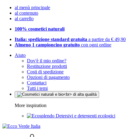
al menù principale
al contenuto
al carrello
100% cosmetici naturali
Italia: spedizione standard gratuita
a partire da € 49,90
Almeno 1 campioncino gratuito
con ogni ordine
Aiuto
Dov'è il mio ordine?
Restituzione prodotti
Costi di spedizione
Opzioni di pagamento
Contattaci
Tutti i temi
More inspiration
Detersivi e detergenti ecologici