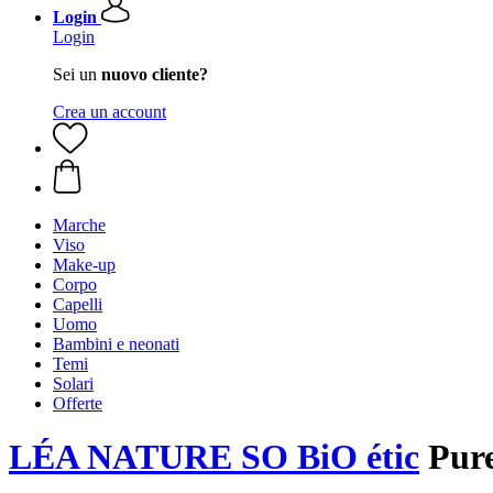
Login
Login
Sei un
nuovo cliente?
Crea un account
Marche
Viso
Make-up
Corpo
Capelli
Uomo
Bambini e neonati
Temi
Solari
Offerte
LÉA NATURE SO BiO étic
Pure