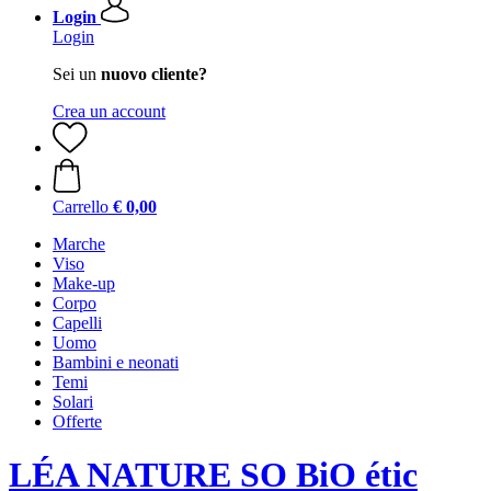
Login
Login
Sei un
nuovo cliente?
Crea un account
Carrello
€ 0,00
Marche
Viso
Make-up
Corpo
Capelli
Uomo
Bambini e neonati
Temi
Solari
Offerte
LÉA NATURE SO BiO étic