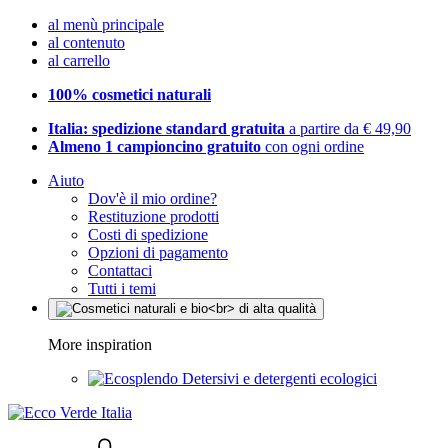
al menù principale
al contenuto
al carrello
100% cosmetici naturali
Italia: spedizione standard gratuita
a partire da € 49,90
Almeno 1 campioncino gratuito
con ogni ordine
Aiuto
Dov'è il mio ordine?
Restituzione prodotti
Costi di spedizione
Opzioni di pagamento
Contattaci
Tutti i temi
More inspiration
Detersivi e detergenti ecologici