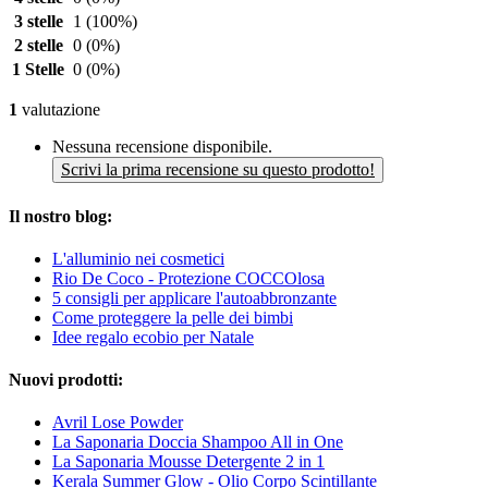
3 stelle
1
(100%)
2 stelle
0
(0%)
1 Stelle
0
(0%)
1
valutazione
Nessuna recensione disponibile.
Scrivi la prima recensione su questo prodotto!
Il nostro blog:
L'alluminio nei cosmetici
Rio De Coco - Protezione COCCOlosa
5 consigli per applicare l'autoabbronzante
Come proteggere la pelle dei bimbi
Idee regalo ecobio per Natale
Nuovi prodotti:
Avril Lose Powder
La Saponaria Doccia Shampoo All in One
La Saponaria Mousse Detergente 2 in 1
Kerala Summer Glow - Olio Corpo Scintillante