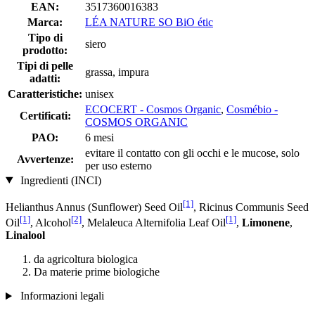
EAN:
3517360016383
Marca:
LÉA NATURE SO BiO étic
Tipo di
siero
prodotto:
Tipi di pelle
grassa, impura
adatti:
Caratteristiche:
unisex
ECOCERT - Cosmos Organic
,
Cosmébio -
Certificati:
COSMOS ORGANIC
PAO:
6 mesi
evitare il contatto con gli occhi e le mucose, solo
Avvertenze:
per uso esterno
Ingredienti (INCI)
[1]
Helianthus Annus (Sunflower) Seed Oil
, Ricinus Communis Seed
[1]
[2]
[1]
Oil
, Alcohol
, Melaleuca Alternifolia Leaf Oil
,
Limonene
,
Linalool
da agricoltura biologica
Da materie prime biologiche
Informazioni legali