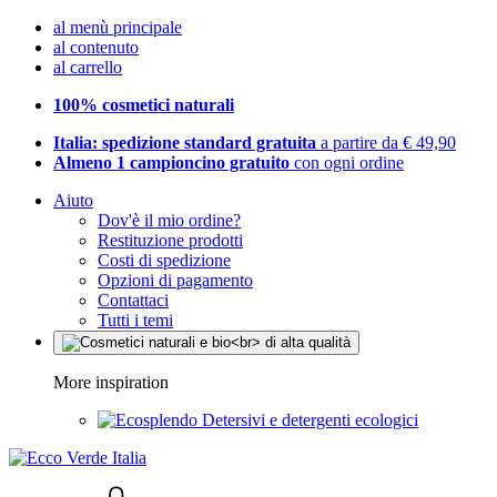
al menù principale
al contenuto
al carrello
100% cosmetici naturali
Italia: spedizione standard gratuita
a partire da € 49,90
Almeno 1 campioncino gratuito
con ogni ordine
Aiuto
Dov'è il mio ordine?
Restituzione prodotti
Costi di spedizione
Opzioni di pagamento
Contattaci
Tutti i temi
More inspiration
Detersivi e detergenti ecologici