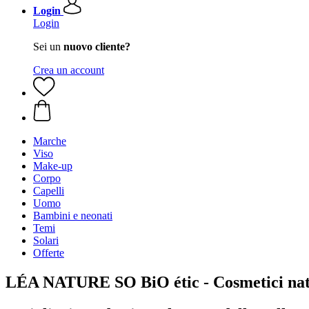
Login
Login
Sei un
nuovo cliente?
Crea un account
Marche
Viso
Make-up
Corpo
Capelli
Uomo
Bambini e neonati
Temi
Solari
Offerte
LÉA NATURE SO BiO étic - Cosmetici natu