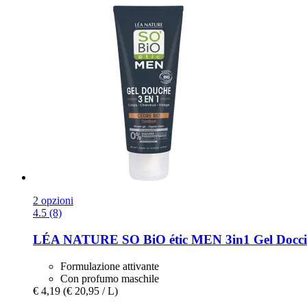
2 opzioni
4.5 (8)
LÉA NATURE SO BiO étic
MEN 3in1 Gel Doccia 
Formulazione attivante
Con profumo maschile
€ 4,19
(€ 20,95 / L)