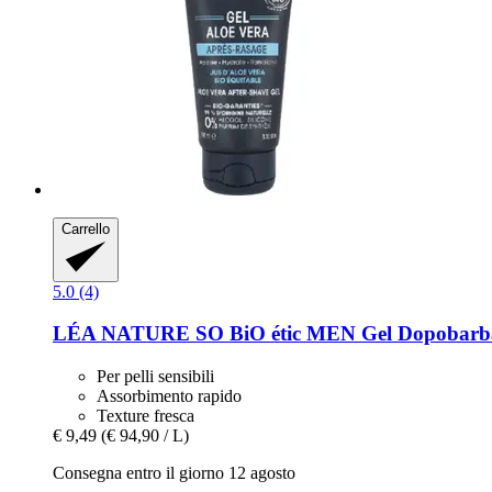
Carrello
5.0 (4)
LÉA NATURE SO BiO étic
MEN Gel Dopobarba 
Per pelli sensibili
Assorbimento rapido
Texture fresca
€ 9,49
(€ 94,90 / L)
Consegna entro il giorno 12 agosto