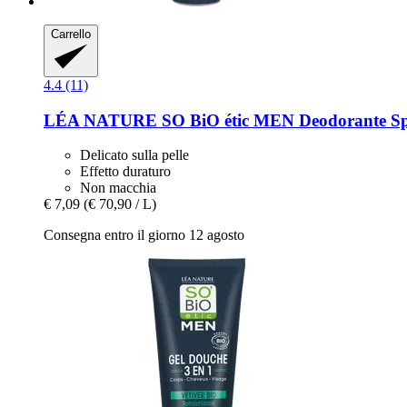
Carrello
4.4 (11)
LÉA NATURE SO BiO étic
MEN Deodorante Spr
Delicato sulla pelle
Effetto duraturo
Non macchia
€ 7,09
(€ 70,90 / L)
Consegna entro il giorno 12 agosto