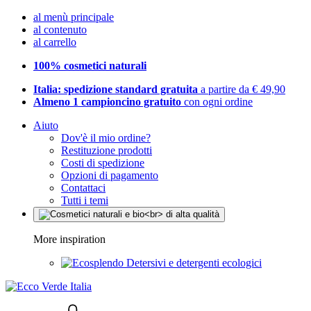
al menù principale
al contenuto
al carrello
100% cosmetici naturali
Italia: spedizione standard gratuita
a partire da € 49,90
Almeno 1 campioncino gratuito
con ogni ordine
Aiuto
Dov'è il mio ordine?
Restituzione prodotti
Costi di spedizione
Opzioni di pagamento
Contattaci
Tutti i temi
More inspiration
Detersivi e detergenti ecologici