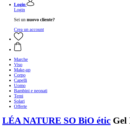
Login
Login
Sei un
nuovo cliente?
Crea un account
Marche
Viso
Make-up
Corpo
Capelli
Uomo
Bambini e neonati
Temi
Solari
Offerte
LÉA NATURE SO BiO étic
Gel 