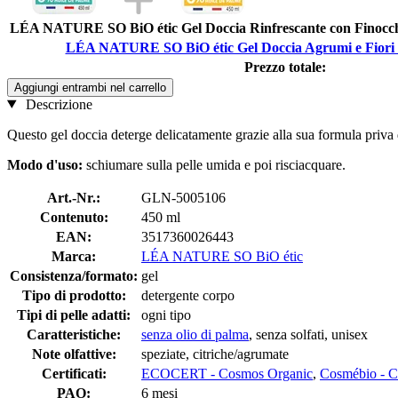
LÉA NATURE SO BiO étic Gel Doccia Rinfrescante con Finocch
LÉA NATURE SO BiO étic Gel Doccia Agrumi e Fiori 
Prezzo totale:
Aggiungi entrambi nel carrello
Descrizione
Questo gel doccia deterge delicatamente grazie alla sua formula priva d
Modo d'uso:
schiumare sulla pelle umida e poi risciacquare.
Art.-Nr.:
GLN-5005106
Contenuto:
450 ml
EAN:
3517360026443
Marca:
LÉA NATURE SO BiO étic
Consistenza/formato:
gel
Tipo di prodotto:
detergente corpo
Tipi di pelle adatti:
ogni tipo
Caratteristiche:
senza olio di palma
, senza solfati, unisex
Note olfattive:
speziate, citriche/agrumate
Certificati:
ECOCERT - Cosmos Organic
,
Cosmébio 
PAO:
6 mesi