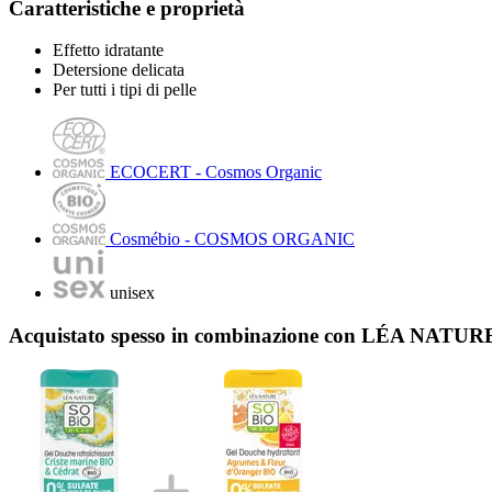
Caratteristiche e proprietà
Effetto idratante
Detersione delicata
Per tutti i tipi di pelle
ECOCERT - Cosmos Organic
Cosmébio - COSMOS ORGANIC
unisex
Acquistato spesso in combinazione con LÉA NATURE 