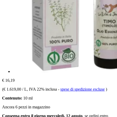
€ 16,19
(
€ 1.619,00 / L
, IVA 22% inclusa
-
spese di spedizione escluse
)
Contenuto:
10 ml
Ancora 6 pezzi in magazzino
Consegna entro il giorno mercoledì, 12 agosto
, se ordini entro