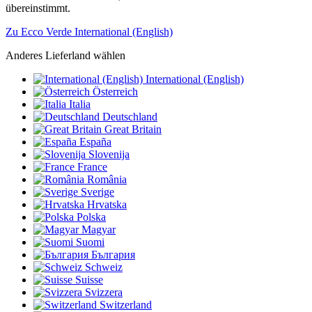
übereinstimmt.
Zu Ecco Verde International (English)
Anderes Lieferland wählen
International (English)
Österreich
Italia
Deutschland
Great Britain
España
Slovenija
France
România
Sverige
Hrvatska
Polska
Magyar
Suomi
България
Schweiz
Suisse
Svizzera
Switzerland