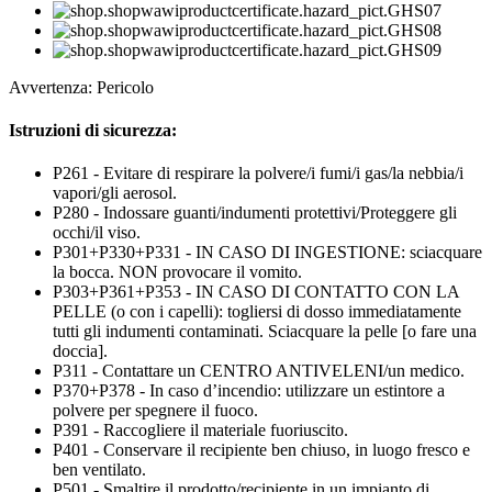
Avvertenza: Pericolo
Istruzioni di sicurezza:
P261 - Evitare di respirare la polvere/i fumi/i gas/la nebbia/i
vapori/gli aerosol.
P280 - Indossare guanti/indumenti protettivi/Proteggere gli
occhi/il viso.
P301+P330+P331 - IN CASO DI INGESTIONE: sciacquare
la bocca. NON provocare il vomito.
P303+P361+P353 - IN CASO DI CONTATTO CON LA
PELLE (o con i capelli): togliersi di dosso immediatamente
tutti gli indumenti contaminati. Sciacquare la pelle [o fare una
doccia].
P311 - Contattare un CENTRO ANTIVELENI/un medico.
P370+P378 - In caso d’incendio: utilizzare un estintore a
polvere per spegnere il fuoco.
P391 - Raccogliere il materiale fuoriuscito.
P401 - Conservare il recipiente ben chiuso, in luogo fresco e
ben ventilato.
P501 - Smaltire il prodotto/recipiente in un impianto di