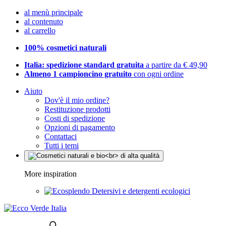
al menù principale
al contenuto
al carrello
100% cosmetici naturali
Italia: spedizione standard gratuita
a partire da € 49,90
Almeno 1 campioncino gratuito
con ogni ordine
Aiuto
Dov'è il mio ordine?
Restituzione prodotti
Costi di spedizione
Opzioni di pagamento
Contattaci
Tutti i temi
More inspiration
Detersivi e detergenti ecologici