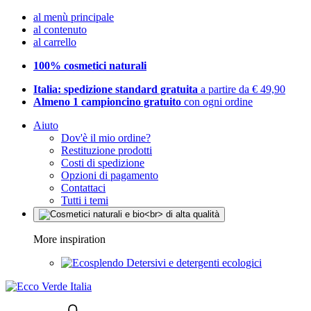
al menù principale
al contenuto
al carrello
100% cosmetici naturali
Italia: spedizione standard gratuita
a partire da € 49,90
Almeno 1 campioncino gratuito
con ogni ordine
Aiuto
Dov'è il mio ordine?
Restituzione prodotti
Costi di spedizione
Opzioni di pagamento
Contattaci
Tutti i temi
More inspiration
Detersivi e detergenti ecologici