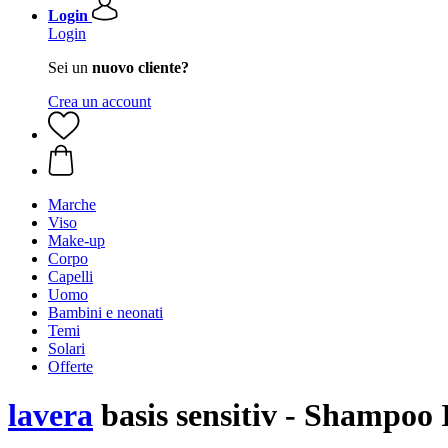
Login
Login
Sei un
nuovo cliente?
Crea un account
Marche
Viso
Make-up
Corpo
Capelli
Uomo
Bambini e neonati
Temi
Solari
Offerte
lavera
basis sensitiv - Shampoo 