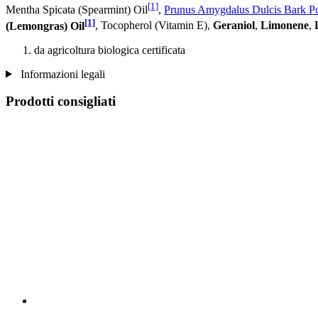
[1]
Mentha Spicata (Spearmint) Oil
,
Prunus Amygdalus Dulcis Bark P
[1]
(Lemongras) Oil
, Tocopherol (Vitamin E),
Geraniol
,
Limonene
,
da agricoltura biologica certificata
Informazioni legali
Prodotti consigliati