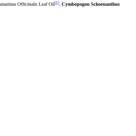
[1]
smarinus Officinalis Leaf Oil
,
Cymbopogon Schoenanthus