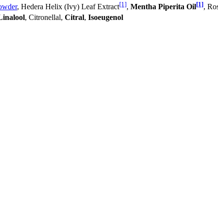
[1]
[1]
owder
, Hedera Helix (Ivy) Leaf Extract
,
Mentha Piperita Oil
, Ro
Linalool
, Citronellal,
Citral
,
Isoeugenol