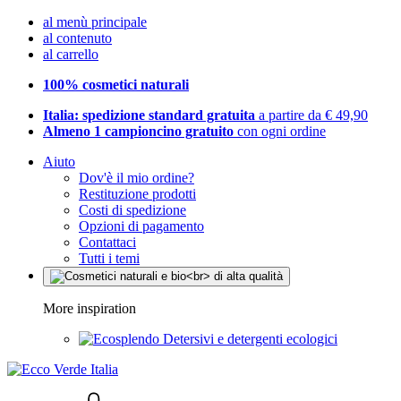
al menù principale
al contenuto
al carrello
100% cosmetici naturali
Italia: spedizione standard gratuita
a partire da € 49,90
Almeno 1 campioncino gratuito
con ogni ordine
Aiuto
Dov'è il mio ordine?
Restituzione prodotti
Costi di spedizione
Opzioni di pagamento
Contattaci
Tutti i temi
More inspiration
Detersivi e detergenti ecologici