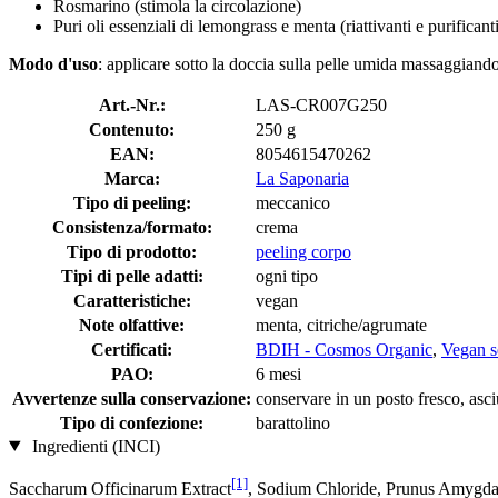
Rosmarino (stimola la circolazione)
Puri oli essenziali di lemongrass e menta (riattivanti e purificant
Modo d'uso
: applicare sotto la doccia sulla pelle umida massaggiando
Art.-Nr.:
LAS-CR007G250
Contenuto:
250 g
EAN:
8054615470262
Marca:
La Saponaria
Tipo di peeling:
meccanico
Consistenza/formato:
crema
Tipo di prodotto:
peeling corpo
Tipi di pelle adatti:
ogni tipo
Caratteristiche:
vegan
Note olfattive:
menta, citriche/agrumate
Certificati:
BDIH - Cosmos Organic
,
Vegan s
PAO:
6 mesi
Avvertenze sulla conservazione:
conservare in un posto fresco, asciu
Tipo di confezione:
barattolino
Ingredienti (INCI)
[1]
Saccharum Officinarum Extract
, Sodium Chloride, Prunus Amygda