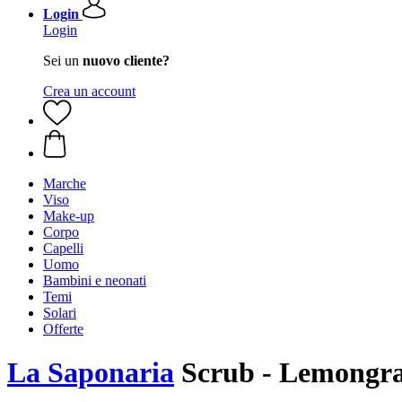
Login
Login
Sei un
nuovo cliente?
Crea un account
Marche
Viso
Make-up
Corpo
Capelli
Uomo
Bambini e neonati
Temi
Solari
Offerte
La Saponaria
Scrub - Lemongras