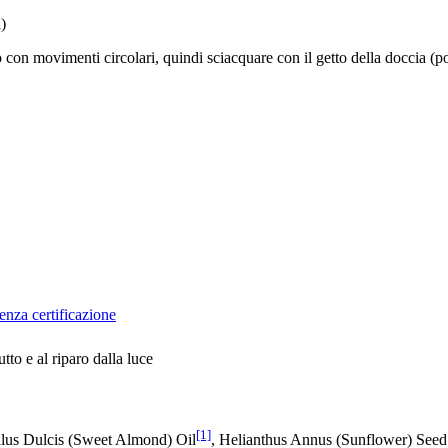
i)
 con movimenti circolari, quindi sciacquare con il getto della doccia (po
enza certificazione
tto e al riparo dalla luce
[1]
lus Dulcis (Sweet Almond) Oil
, Helianthus Annus (Sunflower) Seed