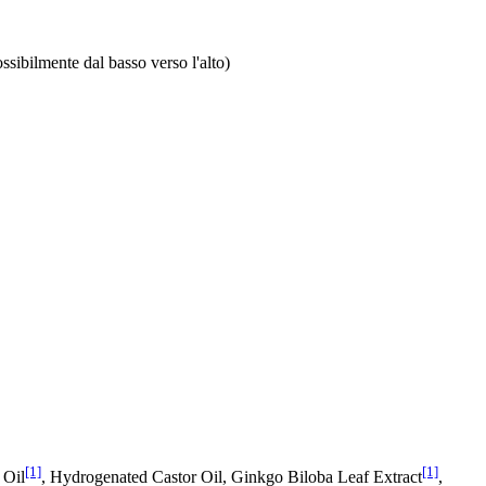
ssibilmente dal basso verso l'alto)
[1]
[1]
 Oil
, Hydrogenated Castor Oil, Ginkgo Biloba Leaf Extract
,