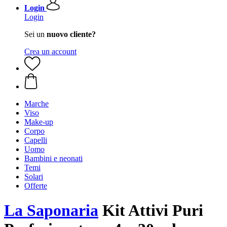
Login
Login
Sei un
nuovo cliente?
Crea un account
Marche
Viso
Make-up
Corpo
Capelli
Uomo
Bambini e neonati
Temi
Solari
Offerte
La Saponaria
Kit Attivi Puri