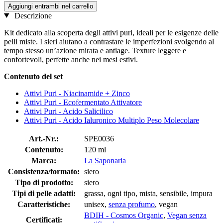
Aggiungi entrambi nel carrello
Descrizione
Kit dedicato alla scoperta degli attivi puri, ideali per le esigenze delle
pelli miste. I sieri aiutano a contrastare le imperfezioni svolgendo al
tempo stesso un’azione mirata e antiage. Texture leggere e
confortevoli, perfette anche nei mesi estivi.
Contenuto del set
Attivi Puri - Niacinamide + Zinco
Attivi Puri - Ecofermentato Attivatore
Attivi Puri - Acido Salicilico
Attivi Puri - Acido Ialuronico Multiplo Peso Molecolare
Art.-Nr.:
SPE0036
Contenuto:
120 ml
Marca:
La Saponaria
Consistenza/formato:
siero
Tipo di prodotto:
siero
Tipi di pelle adatti:
grassa, ogni tipo, mista, sensibile, impura
Caratteristiche:
unisex,
senza profumo
, vegan
BDIH - Cosmos Organic
,
Vegan senza
Certificati: