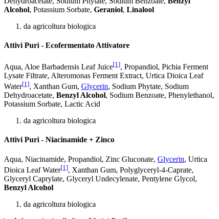
Dehydroacetate, Sodium Phytate, Sodium Benzoate,
Benzyl
Alcohol
, Potassium Sorbate,
Geraniol
,
Linalool
da agricoltura biologica
Attivi Puri - Ecofermentato Attivatore
[1]
Aqua, Aloe Barbadensis Leaf Juice
, Propandiol, Pichia Ferment
Lysate Filtrate, Alteromonas Ferment Extract, Urtica Dioica Leaf
[1]
Water
, Xanthan Gum,
Glycerin
, Sodium Phytate, Sodium
Dehydroacetate,
Benzyl Alcohol
, Sodium Benzoate, Phenylethanol,
Potassium Sorbate, Lactic Acid
da agricoltura biologica
Attivi Puri - Niacinamide + Zinco
Aqua, Niacinamide, Propandiol, Zinc Gluconate,
Glycerin
, Urtica
[1]
Dioica Leaf Water
, Xanthan Gum, Polyglyceryl-4-Caprate,
Glyceryl Caprylate, Glyceryl Undecylenate, Pentylene Glycol,
Benzyl Alcohol
da agricoltura biologica