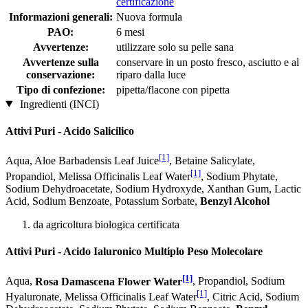
certificazione
Informazioni generali:
Nuova formula
PAO:
6 mesi
Avvertenze:
utilizzare solo su pelle sana
Avvertenze sulla
conservare in un posto fresco, asciutto e al
conservazione:
riparo dalla luce
Tipo di confezione:
pipetta/flacone con pipetta
Ingredienti (INCI)
Attivi Puri - Acido Salicilico
[1]
Aqua, Aloe Barbadensis Leaf Juice
, Betaine Salicylate,
[1]
Propandiol, Melissa Officinalis Leaf Water
, Sodium Phytate,
Sodium Dehydroacetate, Sodium Hydroxyde, Xanthan Gum, Lactic
Acid, Sodium Benzoate, Potassium Sorbate,
Benzyl Alcohol
da agricoltura biologica certificata
Attivi Puri - Acido Ialuronico Multiplo Peso Molecolare
[1]
Aqua,
Rosa Damascena Flower Water
, Propandiol, Sodium
[1]
Hyaluronate, Melissa Officinalis Leaf Water
, Citric Acid, Sodium