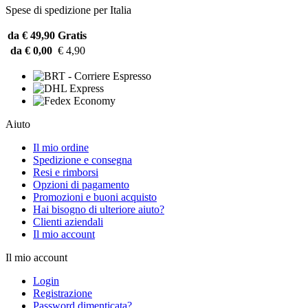
Spese di spedizione per Italia
da € 49,90
Gratis
da € 0,00
€ 4,90
Aiuto
Il mio ordine
Spedizione e consegna
Resi e rimborsi
Opzioni di pagamento
Promozioni e buoni acquisto
Hai bisogno di ulteriore aiuto?
Clienti aziendali
Il mio account
Il mio account
Login
Registrazione
Password dimenticata?