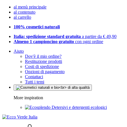
al menù principale
al contenuto
al carrello
100% cosmetici naturali
Italia: spedizione standard gratuita
a partire da € 49,90
Almeno 1 campioncino gratuito
con ogni ordine
Aiuto
Dov'è il mio ordine?
Restituzione prodotti
Costi di spedizione
Opzioni di pagamento
Contattaci
Tutti i temi
More inspiration
Detersivi e detergenti ecologici