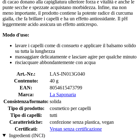
di cacao donano alla capigliatura ulteriore forza e vitalità e anche le
punte secche e spezzate acquistano morbidezza. Infine, ma non
meno importante, il prodotto contiene la potente radice di curcuma
gialla, che fa brillare i capelli e ha un effetto antiossidante. Il pH
leggermente acido assicura un effetto anticrespo.
Modo d'uso:
lavare i capelli come di consueto e applicare il balsamo solido
su tutta la lunghezza
massaggiare delicatamente e lasciare agire per qualche minuto
risciacquare abbondantemente con acqua
Art.-Nr.:
LAS-IN013G040
Contenuto:
40 g
EAN:
8054615473799
Marca:
La Saponaria
Consistenza/formato:
solida
Tipo di prodotto:
cosmetico per capelli
Tipo di capelli:
tutti
Caratteristiche:
confezione senza plastica, vegan
Certificati:
Vegan senza certificazione
Ingredienti (INCI)