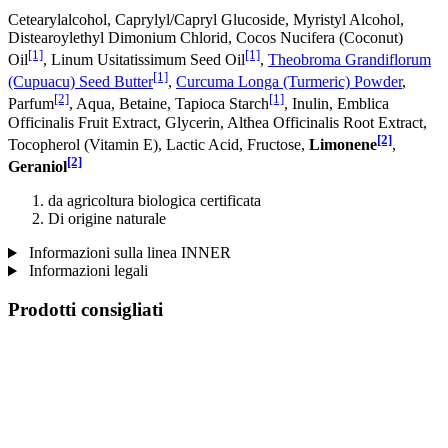
Cetearylalcohol, Caprylyl/Capryl Glucoside, Myristyl Alcohol,
Distearoylethyl Dimonium Chlorid, Cocos Nucifera (Coconut)
[1]
[1]
Oil
, Linum Usitatissimum Seed Oil
,
Theobroma Grandiflorum
[1]
(Cupuacu) Seed Butter
,
Curcuma Longa (Turmeric) Powder
,
[2]
[1]
Parfum
, Aqua, Betaine, Tapioca Starch
, Inulin, Emblica
Officinalis Fruit Extract, Glycerin, Althea Officinalis Root Extract,
[2]
Tocopherol (Vitamin E), Lactic Acid, Fructose,
Limonene
,
[2]
Geraniol
da agricoltura biologica certificata
Di origine naturale
Informazioni sulla linea INNER
Informazioni legali
Prodotti consigliati