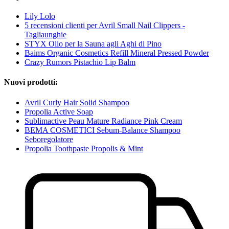
Lily Lolo
5 recensioni clienti per Avril Small Nail Clippers -
Tagliaunghie
STYX Olio per la Sauna agli Aghi di Pino
Baims Organic Cosmetics Refill Mineral Pressed Powder
Crazy Rumors Pistachio Lip Balm
Nuovi prodotti:
Avril Curly Hair Solid Shampoo
Propolia Active Soap
Sublimactive Peau Mature Radiance Pink Cream
BEMA COSMETICI Sebum-Balance Shampoo
Seboregolatore
Propolia Toothpaste Propolis & Mint