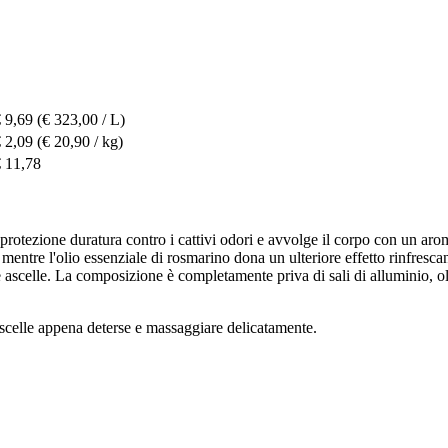
 9,69
(€ 323,00 / L)
 2,09
(€ 20,90 / kg)
 11,78
otezione duratura contro i cattivi odori e avvolge il corpo con un arom
entre l'olio essenziale di rosmarino dona un ulteriore effetto rinfrescant
e ascelle. La composizione è completamente priva di sali di alluminio, ol
ascelle appena deterse e massaggiare delicatamente.