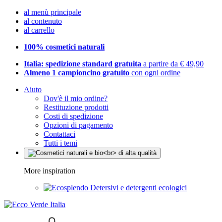
al menù principale
al contenuto
al carrello
100% cosmetici naturali
Italia: spedizione standard gratuita
a partire da € 49,90
Almeno 1 campioncino gratuito
con ogni ordine
Aiuto
Dov'è il mio ordine?
Restituzione prodotti
Costi di spedizione
Opzioni di pagamento
Contattaci
Tutti i temi
More inspiration
Detersivi e detergenti ecologici