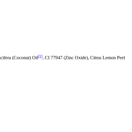
[1]
cifera (Coconut) Oil
, CI 77947 (Zinc Oxide), Citrus Lemon Peel