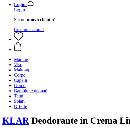
Login
Login
Sei un
nuovo cliente?
Crea un account
Marche
Viso
Make-up
Corpo
Capelli
Uomo
Bambini e neonati
Temi
Solari
Offerte
KLAR
Deodorante in Crema Li