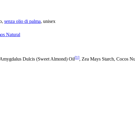
io,
senza olio di palma
, unisex
os Natural
[1]
 Amygdalus Dulcis (Sweet Almond) Oil
, Zea Mays Starch, Cocos Nu