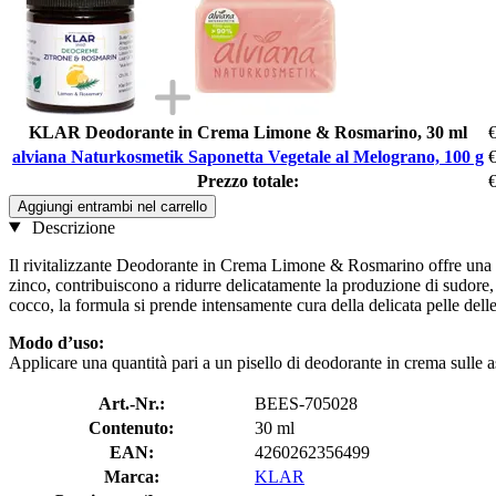
KLAR Deodorante in Crema Limone & Rosmarino, 30 ml
€
alviana Naturkosmetik Saponetta Vegetale al Melograno, 100 g
€
Prezzo totale:
€
Aggiungi entrambi nel carrello
Descrizione
Il rivitalizzante Deodorante in Crema Limone & Rosmarino offre una pr
zinco, contribuiscono a ridurre delicatamente la produzione di sudore, m
cocco, la formula si prende intensamente cura della delicata pelle dell
Modo d’uso:
Applicare una quantità pari a un pisello di deodorante in crema sulle 
Art.-Nr.:
BEES-705028
Contenuto:
30 ml
EAN:
4260262356499
Marca:
KLAR