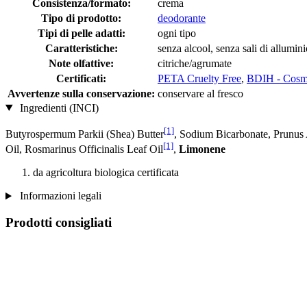
Consistenza/formato:
crema
Tipo di prodotto:
deodorante
Tipi di pelle adatti:
ogni tipo
Caratteristiche:
senza alcool, senza sali di allumin
Note olfattive:
citriche/agrumate
Certificati:
PETA Cruelty Free
,
BDIH - Cosm
Avvertenze sulla conservazione:
conservare al fresco
Ingredienti (INCI)
[1]
Butyrospermum Parkii (Shea) Butter
, Sodium Bicarbonate, Prunus
[1]
Oil, Rosmarinus Officinalis Leaf Oil
,
Limonene
da agricoltura biologica certificata
Informazioni legali
Prodotti consigliati